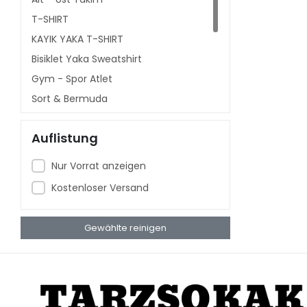
T-SHIRT
KAYIK YAKA T-SHIRT
Bisiklet Yaka Sweatshirt
Gym - Spor Atlet
Şort & Bermuda
Kapşonlu Sweatshirt
Auflistung
Polo Yaka
V YAKA T-SHIRT
Nur Vorrat anzeigen
Sweatshirt
Kostenloser Versand
Babby Tee T-shirt
Gewählte reinigen