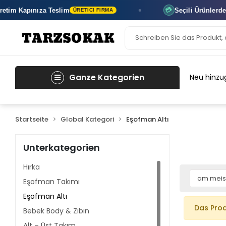
tim
Kapınıza Teslim
Seçili Ürünlerde
3 
💳
ÜRETICI FIRMA
Ganze Kategorien
Neu hinzu
Startseite
Global Kategori
Eşofman Altı
Unterkategorien
Hırka
Eşofman Takımı
Eşofman Altı
Das Prod
Bebek Body & Zıbın
Alt – Üst Takım