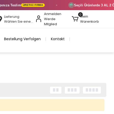
ıza Teslim
Seçili Ürünlerde
3 AL 2 ÖD
💳
ÜRETICI FIRMA
Anmelden
0
Mein
Lieferung
Werde
Wählen Sie eine Region
Warenkorb
Mitglied
Bestellung Verfolgen
Kontakt