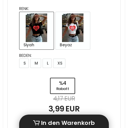
RENK:
Siyah
Beyaz
BEDEN:
S
M
L
XS
%4
Rabatt
4,17 EUR
3,99 EUR
In den Warenkorb