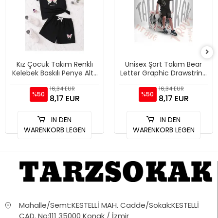
Kız Çocuk Takım Renklı
Unisex Şort Takım Bear
Kelebek Baskılı Penye Alt-
Letter Graphic Drawstring
üst Şort Tshirt Kombini
Waist
16,34 EUR
16,34 EUR
%50
%50
8,17 EUR
8,17 EUR
IN DEN
IN DEN
WARENKORB LEGEN
WARENKORB LEGEN
Mahalle/Semt:KESTELLİ MAH. Cadde/Sokak:KESTELLİ
CAD. No:111 35000 Konak / İzmir