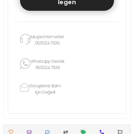
legen
Müşteri Hizmetleri
05312247936
Whatsapp Destek
05312247936
Görüşleriniz Bizim
İçin Değerli