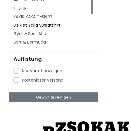
T-SHIRT
KAYIK YAKA T-SHIRT
Bisiklet Yaka Sweatshirt
Gym - Spor Atlet
Şort & Bermuda
Kapşonlu Sweatshirt
Auflistung
Polo Yaka
V YAKA T-SHIRT
Nur Vorrat anzeigen
Sweatshirt
Kostenloser Versand
Babby Tee T-shirt
Gewählte reinigen