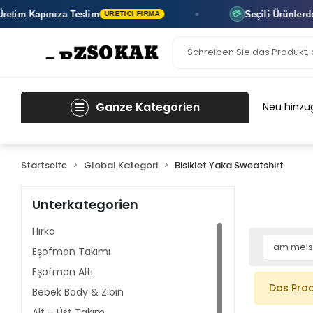
etim
Kapınıza Teslim
Seçili Ürünlerde
3
💳
ÜRETICI FIRMA
Ganze Kategorien
Neu hinzu
Startseite
Global Kategori
Bisiklet Yaka Sweatshirt
Unterkategorien
Hırka
Eşofman Takımı
Eşofman Altı
Das Prod
Bebek Body & Zıbın
Alt – Üst Takım