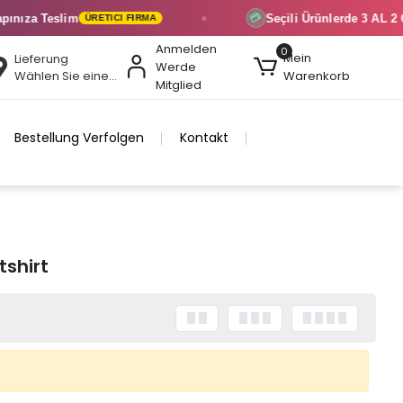
nıza Teslim
Seçili Ürünlerde
3 AL 2 Ö
💳
ÜRETICI FIRMA
Anmelden
0
Mein
Lieferung
Werde
Wählen Sie eine Region
Warenkorb
Mitglied
Bestellung Verfolgen
Kontakt
tshirt