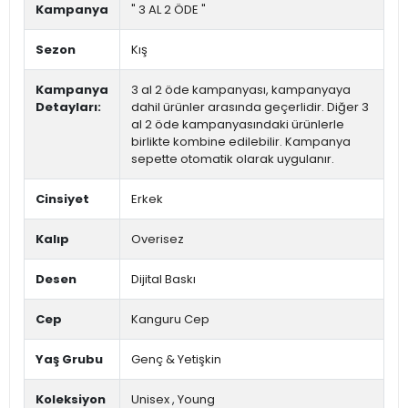
Kampanya
" 3 AL 2 ÖDE "
Sezon
Kış
Kampanya
3 al 2 öde kampanyası, kampanyaya
Detayları:
dahil ürünler arasında geçerlidir. Diğer 3
al 2 öde kampanyasındaki ürünlerle
birlikte kombine edilebilir. Kampanya
sepette otomatik olarak uygulanır.
Cinsiyet
Erkek
Kalıp
Overisez
Desen
Dijital Baskı
Cep
Kanguru Cep
Yaş Grubu
Genç & Yetişkin
Koleksiyon
Unisex
,
Young