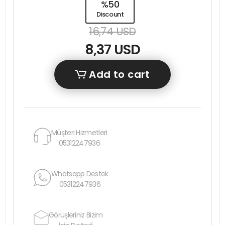
%50
Discount
16,74 USD
8,37 USD
Add to cart
Müşteri Hizmetleri
05312247936
Whatsapp Destek
05312247936
Görüşleriniz Bizim