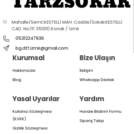
Mahalle/Semt:KESTELLİ MAH. Cadde/Sokak:KESTELLİ
CAD. No:111 35000 Konak / İzmir
05312247936
bg.dtf.izmir@gmail.com
Kurumsal
Bize Ulaşın
Hakkımızda
İletişim
Blog
Whatsapp Destek
Yasal Uyarılar
Yardım
Kullanıcı Sözleşmesi
Havale Bildirim Formu
(KVKK)
Sipariş Takip
Gizlilik Sözleşmesi