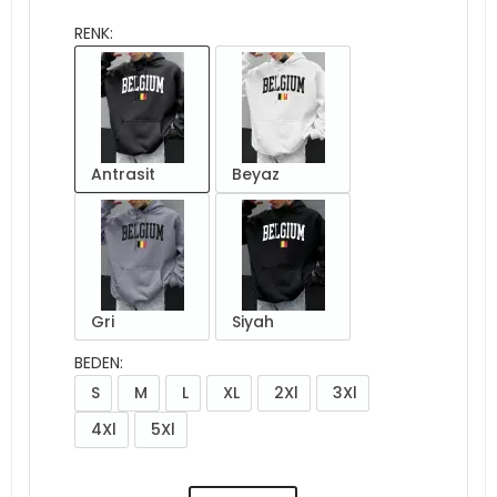
RENK:
Antrasit
Beyaz
Gri
Siyah
BEDEN:
S
M
L
XL
2Xl
3Xl
4Xl
5Xl