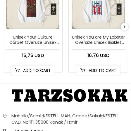
Unisex Your Culture
Unisex You are My Lobster
Carpet Oversize Unisex
Oversize Unisex Bisiklet
Bisiklet Yaka Sweatshirt
Yaka Sweatshirt Beyaz
Beyaz
16,76 USD
16,76 USD
ADD TO CART
ADD TO CART
Mahalle/Semt:KESTELLİ MAH. Cadde/Sokak:KESTELLİ
CAD. No:111 35000 Konak / İzmir