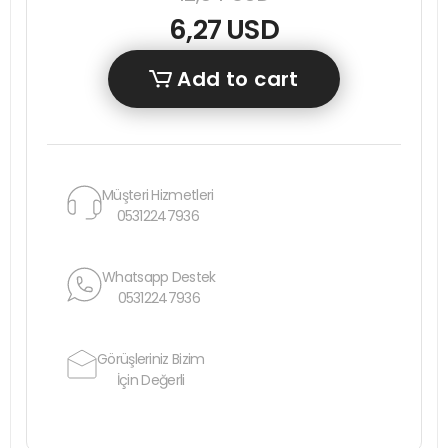
6,27 USD
Add to cart
Müşteri Hizmetleri
05312247936
Whatsapp Destek
05312247936
Görüşleriniz Bizim
İçin Değerli