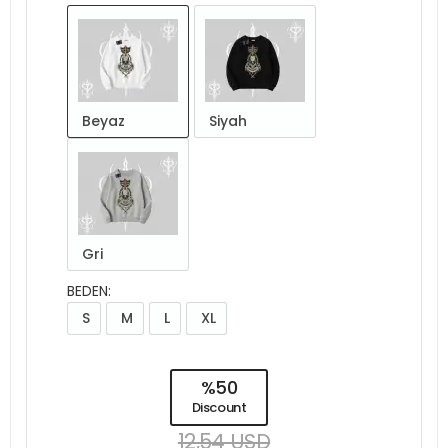
Beyaz
Siyah
Gri
BEDEN:
S
M
L
XL
%50
Discount
12,54 USD