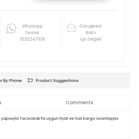
Whatsapp
Görüşleriniz
Destek
Bizim
05312247936
İçin Değerli
r By Phone
Product Suggestions
s
Comments
apısıyla Tarzsokak’ta uygun fiyat ve hızlı kargo avantajıyla