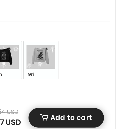
h
Gri
,54 USD
Add to cart
27 USD