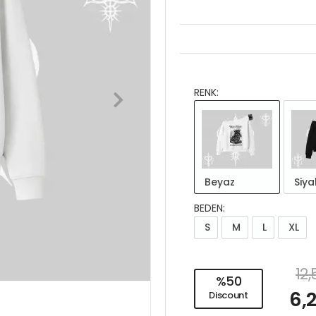
RENK:
Beyaz
Siya
BEDEN:
S
M
L
XL
12
%50
6,
Discount