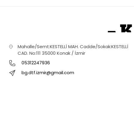
Mahalle/Semt:KESTELLİ MAH. Cadde/Sokak:KESTELLİ
CAD. No:111 35000 Konak / İzmir
05312247936
bg.dtf.izmir@gmail.com