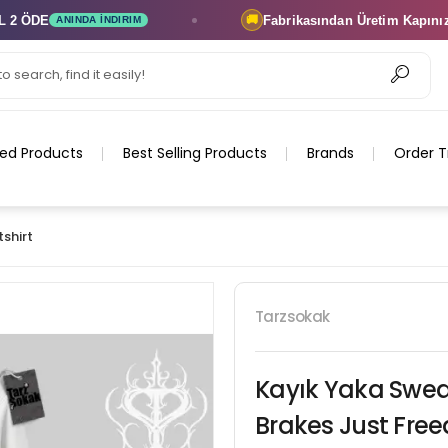
DE
Fabrikasından Üretim
Kapınıza Tes
🚚
ANINDA İNDIRIM
ed Products
Best Selling Products
Brands
Order T
shirt
Tarzsokak
Kayık Yaka Sweat
Brakes Just Fre