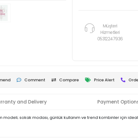
Müşteri
Hizmetleri
05312247936
mend
Comment
Compare
Price Alert
Orde
rranty and Delivery
Payment Option
modeli; sokak modası, günlük kullanım ve trend kombinler için ideal y