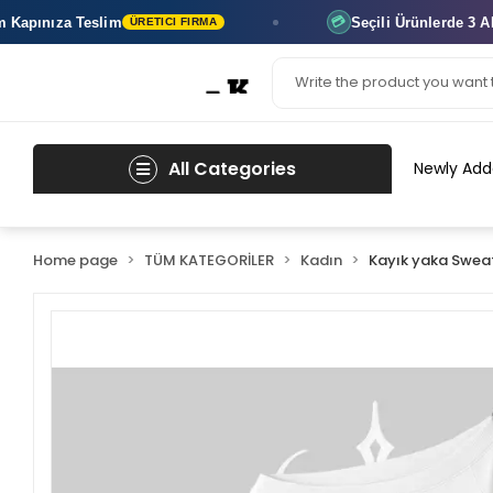
nıza Teslim
Seçili Ürünlerde
3 AL 2 Ö
💳
ÜRETICI FIRMA
All Categories
Newly Add
Home page
TÜM KATEGORİLER
Kadın
Kayık yaka Sweat