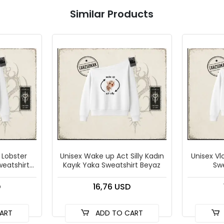
Similar Products
 Lobster
Unisex Wake up Act Silly Kadın
Unisex Vl
weatshirt
Kayık Yaka Sweatshirt Beyaz
Swe
D
16,76 USD
ART
ADD TO CART