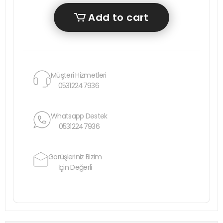
Add to cart
Müşteri Hizmetleri
05312247936
Whatsapp Destek
05312247936
Görüşleriniz Bizim
İçin Değerli