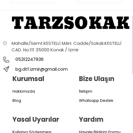
Mahalle/Semt:KESTELLİ MAH. Cadde/Sokak:KESTELLİ
CAD. No:111 35000 Konak / İzmir
05312247936
bg.dtf.izmir@gmail.com
Kurumsal
Bize Ulaşın
Hakkımızda
İletişim
Blog
Whatsapp Destek
Yasal Uyarılar
Yardım
Kullanıcı Sözleşmesi
Havale Bildirim Formu