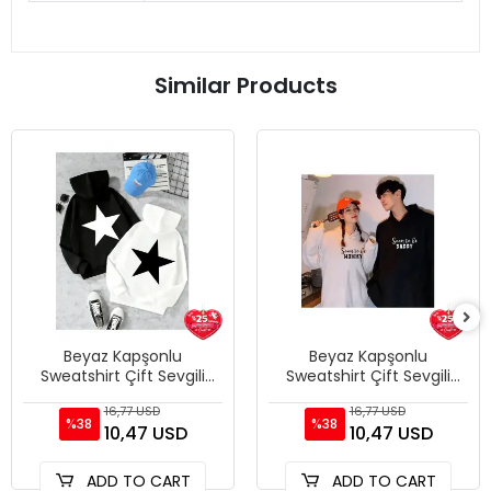
Similar Products
Beyaz Kapşonlu
Beyaz Kapşonlu
Sweatshirt Çift Sevgili
Sweatshirt Çift Sevgili
Kombinleri Couple
Kombinleri Couple
16,77 USD
16,77 USD
Clothing
Clothing
%38
%38
10,47 USD
10,47 USD
ADD TO CART
ADD TO CART