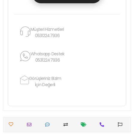
Müşteri Hizmetleri
05312247936
Whatsapp Destek
05312247936
Görüşleriniz Bizim
İçin Değerli