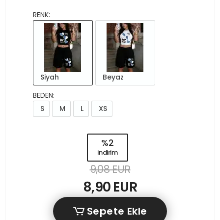
RENK:
Siyah
Beyaz
BEDEN:
S
M
L
XS
%2
indirim
9,08 EUR
8,90 EUR
Sepete Ekle