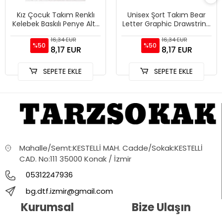
Kız Çocuk Takım Renklı
Unisex Şort Takım Bear
Kelebek Baskılı Penye Alt-
Letter Graphic Drawstring
üst Şort Tshirt Kombini
Waist
16,34 EUR
16,34 EUR
%50
%50
8,17 EUR
8,17 EUR
SEPETE EKLE
SEPETE EKLE
Mahalle/Semt:KESTELLİ MAH. Cadde/Sokak:KESTELLİ
CAD. No:111 35000 Konak / İzmir
05312247936
bg.dtf.izmir@gmail.com
Kurumsal
Bize Ulaşın