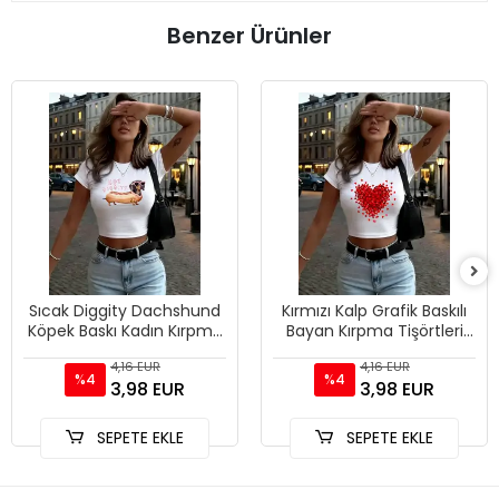
Benzer Ürünler
Sıcak Diggity Dachshund
Kırmızı Kalp Grafik Baskılı
Köpek Baskı Kadın Kırpma
Bayan Kırpma Tişörtleri
T-Shirt Yaz Yumuşak
Yaz Yüksek Elastik O-
4,16 EUR
4,16 EUR
Yüksek Elastik Üstler Se
Boyun Üstleri Sokak
%4
%4
3,98 EUR
3,98 EUR
SEPETE EKLE
SEPETE EKLE