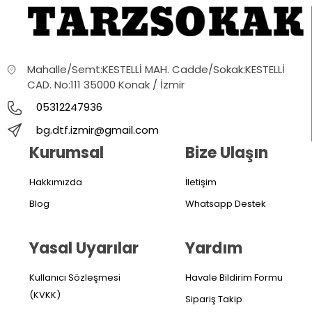
Mahalle/Semt:KESTELLİ MAH. Cadde/Sokak:KESTELLİ
CAD. No:111 35000 Konak / İzmir
05312247936
bg.dtf.izmir@gmail.com
Kurumsal
Bize Ulaşın
Hakkımızda
İletişim
Blog
Whatsapp Destek
Yasal Uyarılar
Yardım
Kullanıcı Sözleşmesi
Havale Bildirim Formu
(KVKK)
Sipariş Takip