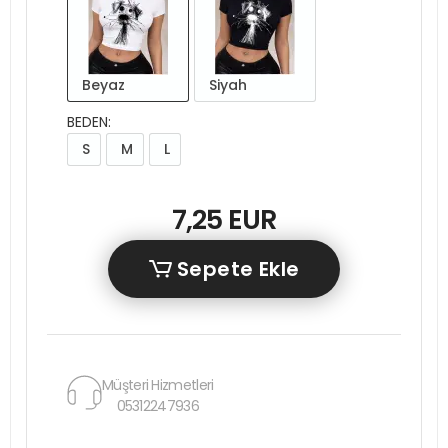
Beyaz
Siyah
BEDEN:
S
M
L
7,25 EUR
Sepete Ekle
Müşteri Hizmetleri
05312247936