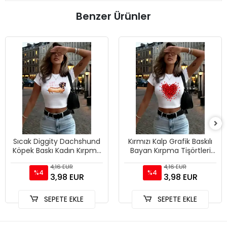
Benzer Ürünler
Sıcak Diggity Dachshund
Kırmızı Kalp Grafik Baskılı
Köpek Baskı Kadın Kırpma
Bayan Kırpma Tişörtleri
T-Shirt Yaz Yumuşak
Yaz Yüksek Elastik O-
4,16 EUR
4,16 EUR
Yüksek Elastik Üstler Se
Boyun Üstleri Sokak
%4
%4
3,98 EUR
3,98 EUR
SEPETE EKLE
SEPETE EKLE