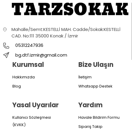
Mahalle/Semt:KESTELLİ MAH. Cadde/Sokak:KESTELLİ
CAD. No:111 35000 Konak / İzmir
05312247936
bg.dtf.izmir@gmail.com
Kurumsal
Bize Ulaşın
Hakkımızda
İletişim
Blog
Whatsapp Destek
Yasal Uyarılar
Yardım
Kullanıcı Sözleşmesi
Havale Bildirim Formu
(KVKK)
Sipariş Takip