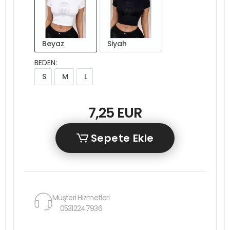
Beyaz
Siyah
BEDEN:
S
M
L
7,25 EUR
Sepete Ekle
Müşteri Hizmetleri
05312247936