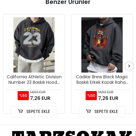
Benzer Ürünler
California Athletic Division
Cadılar Brew Black Magic
Number 23 Baskılı Hoody
Baskılı Erkek Kazak Rahat
Erkek Sokak Stili Yumuşak
Kazak Gevşek Trendy
14,52 EUR
14,52 EUR
Sweatshirtler
Tüm Maç Hoody Unisex S
%50
%50
7,26 EUR
7,26 EUR
SEPETE EKLE
SEPETE EKLE