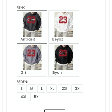
RENK:
Antrasit
Beyaz
Gri
Siyah
BEDEN:
S
M
L
XL
2Xl
3Xl
4Xl
5Xl