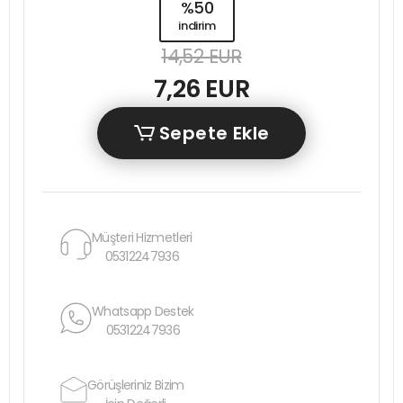
%50
indirim
14,52 EUR
7,26 EUR
Sepete Ekle
Müşteri Hizmetleri
05312247936
Whatsapp Destek
05312247936
Görüşleriniz Bizim