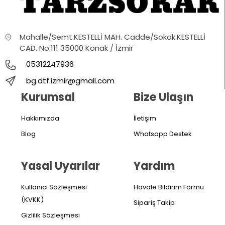
Mahalle/Semt:KESTELLİ MAH. Cadde/Sokak:KESTELLİ
CAD. No:111 35000 Konak / İzmir
05312247936
bg.dtf.izmir@gmail.com
Kurumsal
Bize Ulaşın
Hakkımızda
İletişim
Blog
Whatsapp Destek
Yasal Uyarılar
Yardım
Kullanıcı Sözleşmesi
Havale Bildirim Formu
(KVKK)
Sipariş Takip
Gizlilik Sözleşmesi