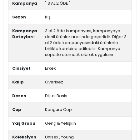
Kampanya
" 3 AL 2 ÖDE "
Sezon
Kış
Kampanya
3 al 2 öde kampanyası, kampanyaya
Detayları:
dahil ürünler arasında geçerlidir. Diğer 3
al 2 öde kampanyasındaki ürünlerle
birlikte kombine edilebilir. Kampanya
sepette otomatik olarak uygulanır.
Cinsiyet
Erkek
Kalıp
Overisez
Desen
Dijital Baskı
Cep
Kanguru Cep
Yaş Grubu
Genç & Yetişkin
Koleksiyon
Unisex
,
Young