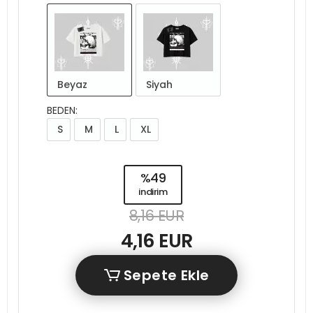
Beyaz
Siyah
BEDEN:
S
M
L
XL
%49
indirim
8,16 EUR
4,16 EUR
Sepete Ekle