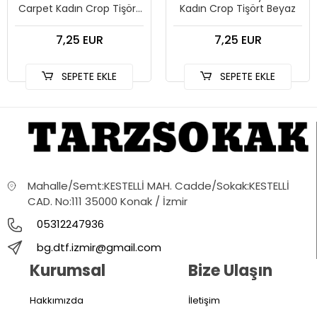
Carpet Kadın Crop Tişört
Kadın Crop Tişört Beyaz
Beyaz
7,25 EUR
7,25 EUR
SEPETE EKLE
SEPETE EKLE
Mahalle/Semt:KESTELLİ MAH. Cadde/Sokak:KESTELLİ
CAD. No:111 35000 Konak / İzmir
05312247936
bg.dtf.izmir@gmail.com
Kurumsal
Bize Ulaşın
Hakkımızda
İletişim