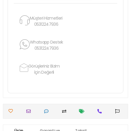
Müşteri Hizmetleri
05312247936
Whatsapp Destek
05312247936
Görüşleriniz Bizim
İçin Değerli
Ürün
Garanti ve
Taksit