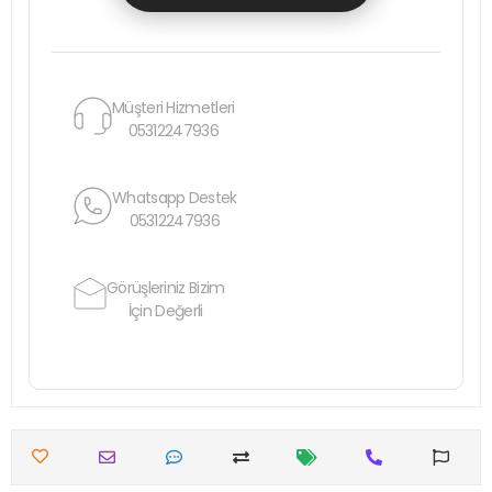
Müşteri Hizmetleri
05312247936
Whatsapp Destek
05312247936
Görüşleriniz Bizim
İçin Değerli