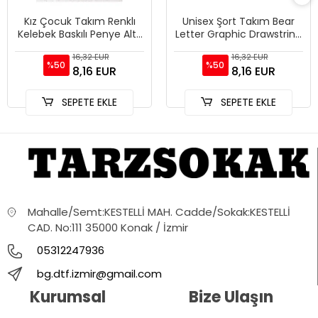
Kız Çocuk Takım Renklı
Unisex Şort Takım Bear
Kelebek Baskılı Penye Alt-
Letter Graphic Drawstring
üst Şort Tshirt Kombini
Waist
16,32 EUR
16,32 EUR
%50
%50
8,16 EUR
8,16 EUR
SEPETE EKLE
SEPETE EKLE
Mahalle/Semt:KESTELLİ MAH. Cadde/Sokak:KESTELLİ
CAD. No:111 35000 Konak / İzmir
05312247936
bg.dtf.izmir@gmail.com
Kurumsal
Bize Ulaşın