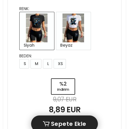
RENK:
Siyah
Beyaz
BEDEN:
S
M
L
XS
%2
indirim
9,07 EUR
8,89 EUR
Sepete Ekle