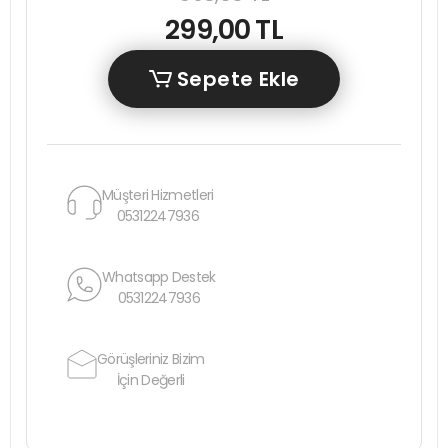
299,00 TL
Sepete Ekle
Müşteri Hizmetleri
05312247936
Whatsapp Destek
05312247936
Görüşleriniz Bizim
İçin Değerli