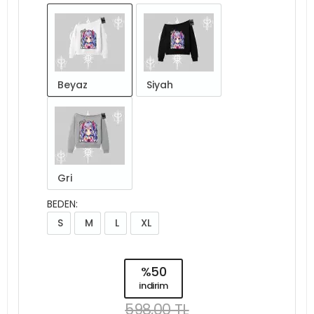
Beyaz
Siyah
Gri
BEDEN:
S
M
L
XL
%50
indirim
598,00 TL