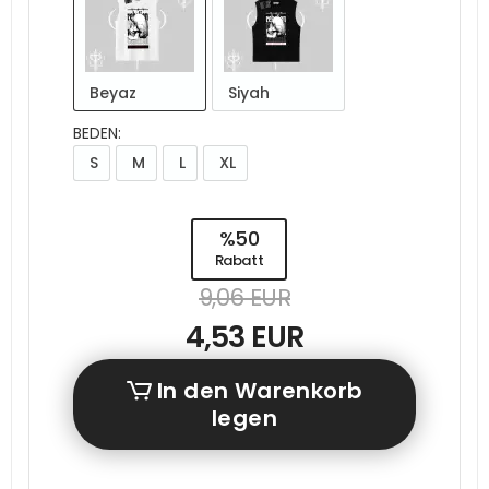
Beyaz
Siyah
BEDEN:
S
M
L
XL
%50
Rabatt
9,06 EUR
4,53 EUR
In den Warenkorb
legen