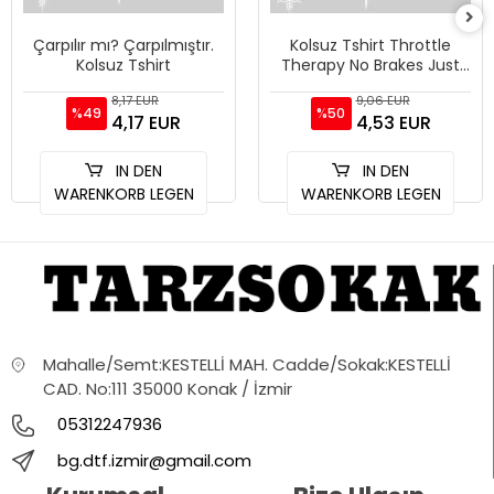
Çarpılır mı? Çarpılmıştır.
Kolsuz Tshirt Throttle
Kolsuz Tshirt
Therapy No Brakes Just
Freedom
8,17 EUR
9,06 EUR
%49
%50
4,17 EUR
4,53 EUR
IN DEN
IN DEN
WARENKORB LEGEN
WARENKORB LEGEN
Mahalle/Semt:KESTELLİ MAH. Cadde/Sokak:KESTELLİ
CAD. No:111 35000 Konak / İzmir
05312247936
bg.dtf.izmir@gmail.com