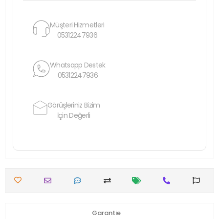
Müşteri Hizmetleri
05312247936
Whatsapp Destek
05312247936
Görüşleriniz Bizim
İçin Değerli
Garantie