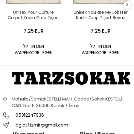
Unisex Your Culture
Unisex You are My Lobster
Carpet Kadın Crop Tişört
Kadın Crop Tişört Beyaz
Beyaz
7,25 EUR
7,25 EUR
IN DEN
IN DEN
WARENKORB LEGEN
WARENKORB LEGEN
Mahalle/Semt:KESTELLİ MAH. Cadde/Sokak:KESTELLİ
CAD. No:111 35000 Konak / İzmir
05312247936
bg.dtf.izmir@gmail.com