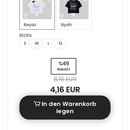
Beyaz
Siyah
BEDEN:
S
M
L
XL
%49
Rabatt
8,16 EUR
4,16 EUR
In den Warenkorb
legen