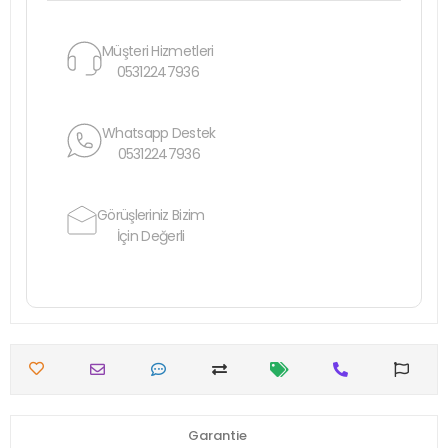
Müşteri Hizmetleri
05312247936
Whatsapp Destek
05312247936
Görüşleriniz Bizim
İçin Değerli
Garantie