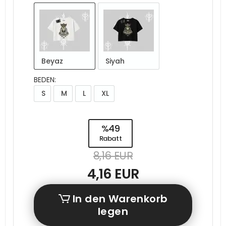
Beyaz
Siyah
BEDEN:
S
M
L
XL
%49
Rabatt
8,16 EUR
4,16 EUR
In den Warenkorb
legen