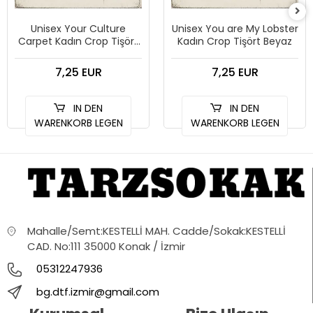
Unisex Your Culture
Unisex You are My Lobster
Carpet Kadın Crop Tişört
Kadın Crop Tişört Beyaz
Beyaz
7,25 EUR
7,25 EUR
IN DEN
IN DEN
WARENKORB LEGEN
WARENKORB LEGEN
Mahalle/Semt:KESTELLİ MAH. Cadde/Sokak:KESTELLİ
CAD. No:111 35000 Konak / İzmir
05312247936
bg.dtf.izmir@gmail.com