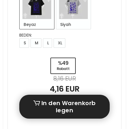
Beyaz
Siyah
BEDEN:
S
M
L
XL
%49
Rabatt
8,16 EUR
4,16 EUR
In den Warenkorb
legen