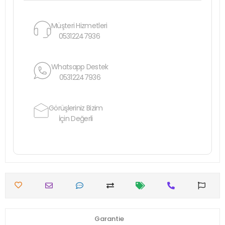
Müşteri Hizmetleri
05312247936
Whatsapp Destek
05312247936
Görüşleriniz Bizim
İçin Değerli
Garantie