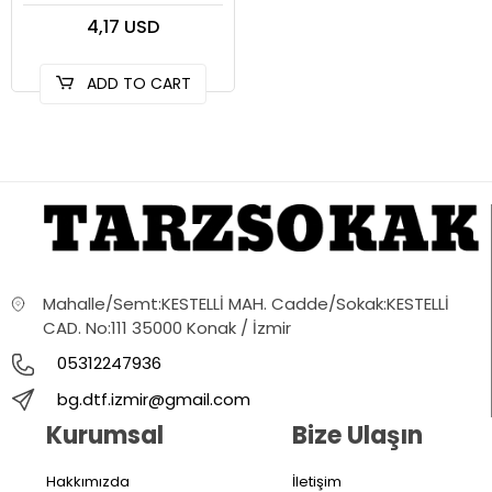
4,17 USD
ADD TO CART
Mahalle/Semt:KESTELLİ MAH. Cadde/Sokak:KESTELLİ
CAD. No:111 35000 Konak / İzmir
05312247936
bg.dtf.izmir@gmail.com
Kurumsal
Bize Ulaşın
Hakkımızda
İletişim