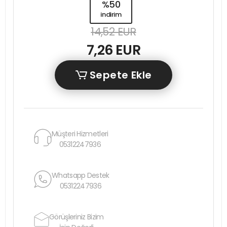
%50
indirim
14,52 EUR
7,26 EUR
Sepete Ekle
Müşteri Hizmetleri
05312247936
Whatsapp Destek
05312247936
Görüşleriniz Bizim