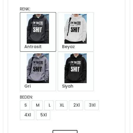
RENK:
Antrasit
Beyaz
Gri
Siyah
BEDEN:
S
M
L
XL
2Xl
3Xl
4Xl
5Xl