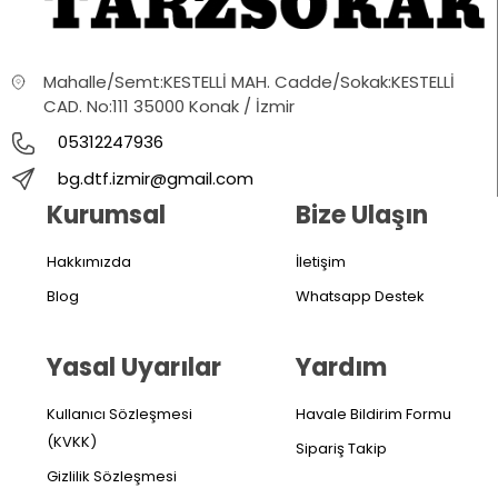
Mahalle/Semt:KESTELLİ MAH. Cadde/Sokak:KESTELLİ
CAD. No:111 35000 Konak / İzmir
05312247936
bg.dtf.izmir@gmail.com
Kurumsal
Bize Ulaşın
Hakkımızda
İletişim
Blog
Whatsapp Destek
Yasal Uyarılar
Yardım
Kullanıcı Sözleşmesi
Havale Bildirim Formu
(KVKK)
Sipariş Takip
Gizlilik Sözleşmesi