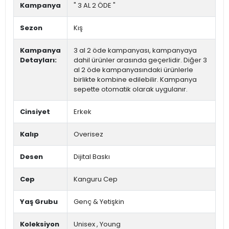
Kampanya
" 3 AL 2 ÖDE "
Sezon
Kış
Kampanya
3 al 2 öde kampanyası, kampanyaya
Detayları:
dahil ürünler arasında geçerlidir. Diğer 3
al 2 öde kampanyasındaki ürünlerle
birlikte kombine edilebilir. Kampanya
sepette otomatik olarak uygulanır.
Cinsiyet
Erkek
Kalıp
Overisez
Desen
Dijital Baskı
Cep
Kanguru Cep
Yaş Grubu
Genç & Yetişkin
Koleksiyon
Unisex
,
Young