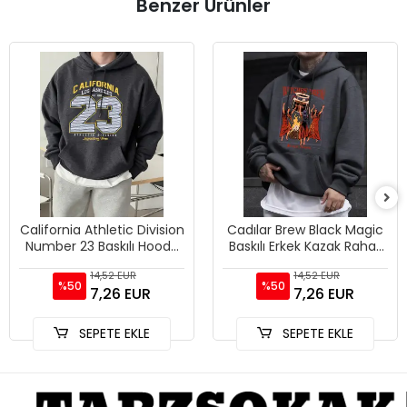
Benzer Ürünler
California Athletic Division
Cadılar Brew Black Magic
Number 23 Baskılı Hoody
Baskılı Erkek Kazak Rahat
Erkek Sokak Stili Yumuşak
Kazak Gevşek Trendy
14,52 EUR
14,52 EUR
Sweatshirtler
Tüm Maç Hoody Unisex S
%50
%50
7,26 EUR
7,26 EUR
SEPETE EKLE
SEPETE EKLE