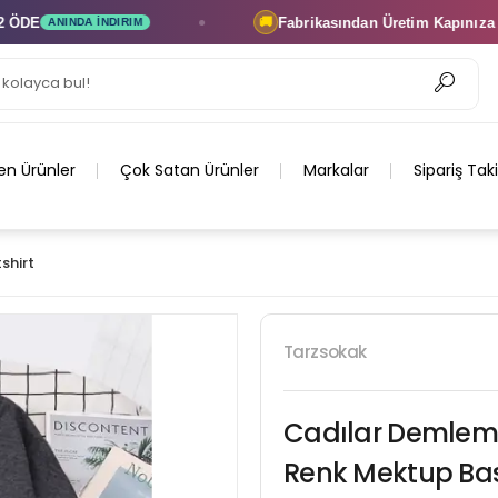
Fabrikasından Üretim
Kapınıza Teslim
🚚
NDA İNDIRIM
ÜR
en Ürünler
Çok Satan Ürünler
Markalar
Sipariş Tak
shirt
Tarzsokak
Cadılar Demleme
Renk Mektup Bask