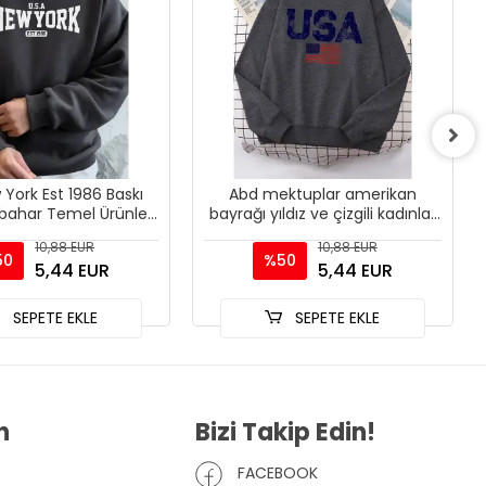
York Est 1986 Baskı
Abd mektuplar amerikan
bahar Temel Ürünler
bayrağı yıldız ve çizgili kadınlar
tü Polar Yumuşak
Hoody sokak boy Hoodies kişilik
10,88 EUR
10,88 EUR
apüşonlu Üst
sıc
50
%50
5,44 EUR
5,44 EUR
SEPETE EKLE
SEPETE EKLE
n
Bizi Takip Edin!
FACEBOOK