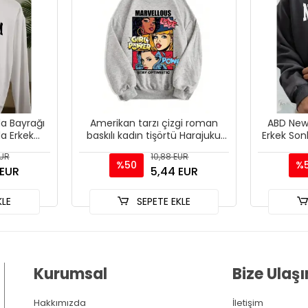
a Bayrağı
Amerikan tarzı çizgi roman
ABD New 
a Erkek
baskılı kadın tişörtü Harajuku
Erkek Son
Sonbahar
gevşek kazaklar moda polar
Tişör
EUR
10,88 EUR
k R
sıcak üs
K
%50
%
 EUR
5,44 EUR
KLE
SEPETE EKLE
Kurumsal
Bize Ulaşı
Hakkımızda
İletişim