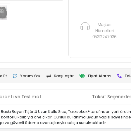
Müşteri
Hizmetleri
05312247936
e Et
Yorum Yaz
Karşılaştır
Fiyat Alarmı
Tel
aranti ve Teslimat
Taksit Seçenekler
kı Bayan Tişörtü Uzun Kollu Sıca, Tarzsokak® tarafından yerli üretim 
orlu kalıbıyla öne çıkar. Günlük kullanıma uygun yapısı sayesinde uzun
rgo ve güvenli ödeme avantajlarıyla satışa sunulmaktadır.