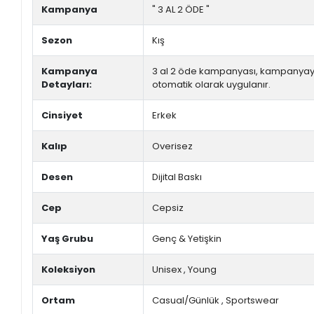
Kampanya
" 3 AL 2 ÖDE "
Sezon
Kış
Kampanya
3 al 2 öde kampanyası, kampanyaya 
Detayları:
otomatik olarak uygulanır.
Cinsiyet
Erkek
Kalıp
Overisez
Desen
Dijital Baskı
Cep
Cepsiz
Yaş Grubu
Genç & Yetişkin
Koleksiyon
Unisex
,
Young
Ortam
Casual/Günlük
,
Sportswear