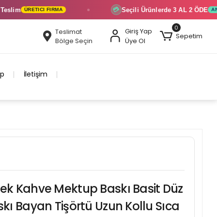
Seçili Ürünlerde
3 AL 2 ÖDE
💳
ETICI FIRMA
ANINDA İNDIR
0
Giriş Yap
Teslimat
Sepetim
Bölge Seçin
Üye Ol
ip
İletişim
k Kahve Mektup Baskı Basit Düz
ı Bayan Tişörtü Uzun Kollu Sıca