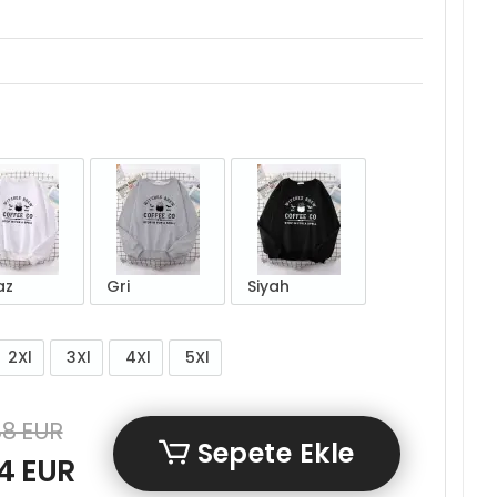
az
Gri
Siyah
2Xl
3Xl
4Xl
5Xl
88 EUR
Sepete Ekle
4 EUR