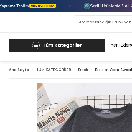
Teslim
Seçili Ürünlerde
3 AL 2 ÖDE
💳
ÜRETICI FIRMA
ANI
Tüm Kategoriler
Yeni Eklen
Ana Sayfa
TÜM KATEGORİLER
Erkek
Bisiklet Yaka Sweat