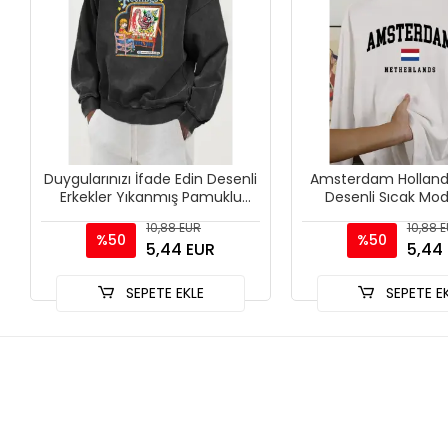
Duygularınızı İfade Edin Desenli
Amsterdam Holland
Erkekler Yıkanmış Pamuklu
Desenli Sıcak Mod
Tişörtler Moda Günlük Üstler
Kazakları Temel 
10,88 EUR
10,88 
Büyük
Tişörtü Günlü
%50
%50
5,44 EUR
5,44
SEPETE EKLE
SEPETE E