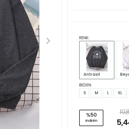
RENK:
Antrasit
Bey
BEDEN:
S
M
L
XL
10,
%50
5,4
indirim