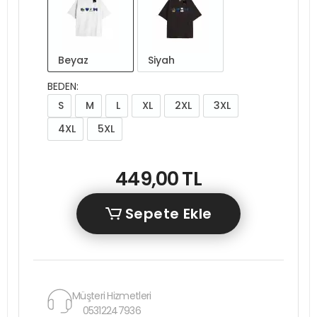
Beyaz
Siyah
BEDEN:
S
M
L
XL
2XL
3XL
4XL
5XL
449,00 TL
Sepete Ekle
Müşteri Hizmetleri
05312247936