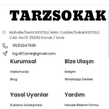
Mahalle/Semt:KESTELLİ MAH. Cadde/Sokak:KESTELLİ
CAD. No:111 35000 Konak / İzmir
05312247936
bg.dtf.izmir@gmail.com
Kurumsal
Bize Ulaşın
Hakkımızda
İletişim
Blog
Whatsapp Destek
Yasal Uyarılar
Yardım
Kullanıcı Sözleşmesi
Havale Bildirim Formu