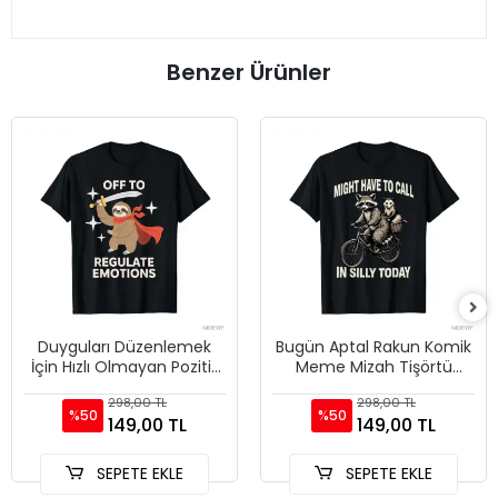
Benzer Ürünler
Duyguları Düzenlemek
Bugün Aptal Rakun Komik
İçin Hızlı Olmayan Pozitif
Meme Mizah Tişörtü
Mesaj Tişörtü Erkekler
Olabilir mi diye sorulabilir
298,00 TL
298,00 TL
Kadınlar İçin %100 Pam
mi? Erkekler ve Kadın
%50
%50
149,00 TL
149,00 TL
SEPETE EKLE
SEPETE EKLE