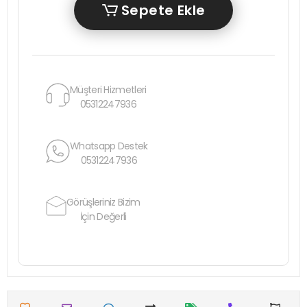
Sepete Ekle
Müşteri Hizmetleri
05312247936
Whatsapp Destek
05312247936
Görüşleriniz Bizim
İçin Değerli