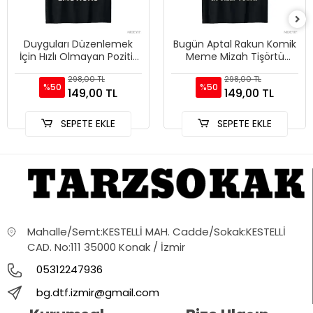
Duyguları Düzenlemek
Bugün Aptal Rakun Komik
İçin Hızlı Olmayan Pozitif
Meme Mizah Tişörtü
Mesaj Tişörtü Erkekler
Olabilir mi diye sorulabilir
298,00 TL
298,00 TL
Kadınlar İçin %100 Pam
mi? Erkekler ve Kadın
%50
%50
149,00 TL
149,00 TL
SEPETE EKLE
SEPETE EKLE
Mahalle/Semt:KESTELLİ MAH. Cadde/Sokak:KESTELLİ
CAD. No:111 35000 Konak / İzmir
05312247936
bg.dtf.izmir@gmail.com