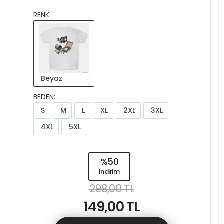
RENK:
Beyaz
BEDEN:
S
M
L
XL
2XL
3XL
4XL
5XL
%50
indirim
298,00 TL
149,00 TL