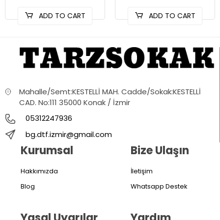
ADD TO CART
ADD TO CART
Mahalle/Semt:KESTELLİ MAH. Cadde/Sokak:KESTELLİ
CAD. No:111 35000 Konak / İzmir
05312247936
bg.dtf.izmir@gmail.com
Kurumsal
Bize Ulaşın
Hakkımızda
İletişim
Blog
Whatsapp Destek
Yasal Uyarılar
Yardım