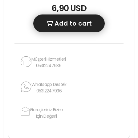
6,90 USD
Add to cart
Müşteri Hizmetleri
05312247936
Whatsapp Destek
05312247936
Görüşleriniz Bizim
İçin Değerli