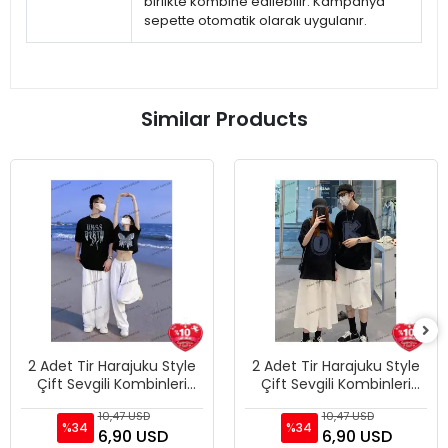
birlikte kombine edilebilir. Kampanya
sepette otomatik olarak uygulanır.
Similar Products
2 Adet Tir Harajuku Style
2 Adet Tir Harajuku Style
Çift Sevgili Kombinleri
Çift Sevgili Kombinleri
Couple Clothing Yeni
Couple Clothing Yeni
10,47 USD
10,47 USD
Sezon
Sezon
%34
%34
6,90 USD
6,90 USD