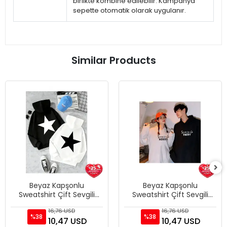
birlikte kombine edilebilir. Kampanya
sepette otomatik olarak uygulanır.
Similar Products
Beyaz Kapşonlu
Beyaz Kapşonlu
Sweatshirt Çift Sevgili
Sweatshirt Çift Sevgili
Kombinleri Couple
Kombinleri Couple
16,76 USD
16,76 USD
Clothing
Clothing
%38
%38
10,47 USD
10,47 USD