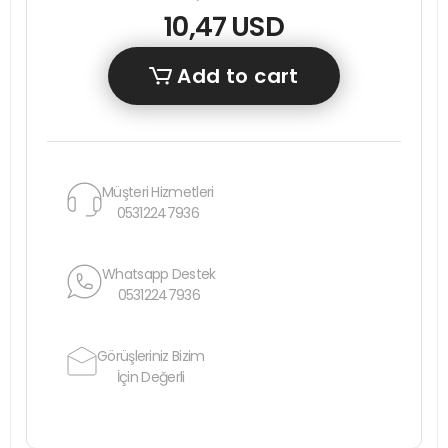
10,47 USD
Add to cart
Müşteri Hizmetleri
05312247936
Whatsapp Destek
05312247936
Görüşleriniz Bizim
İçin Değerli