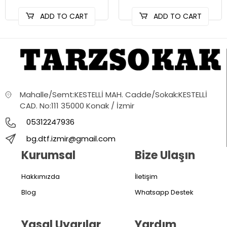
ADD TO CART
ADD TO CART
Mahalle/Semt:KESTELLİ MAH. Cadde/Sokak:KESTELLİ
CAD. No:111 35000 Konak / İzmir
05312247936
bg.dtf.izmir@gmail.com
Kurumsal
Bize Ulaşın
Hakkımızda
İletişim
Blog
Whatsapp Destek
Yasal Uyarılar
Yardım