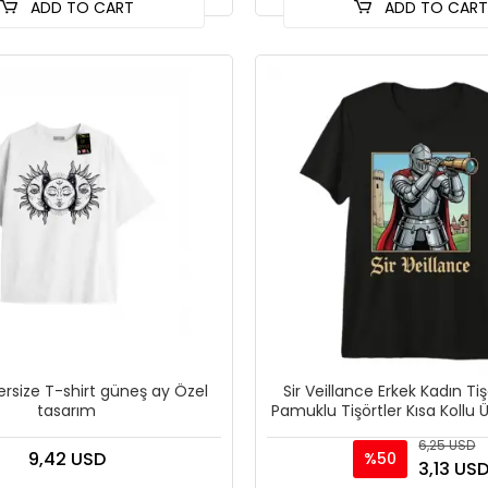
ADD TO CART
ADD TO CAR
rsize T-shirt güneş ay Özel
Sir Veillance Erkek Kadın Ti
tasarım
Pamuklu Tişörtler Kısa Kollu Ü
6,25 USD
9,42 USD
%50
3,13 US