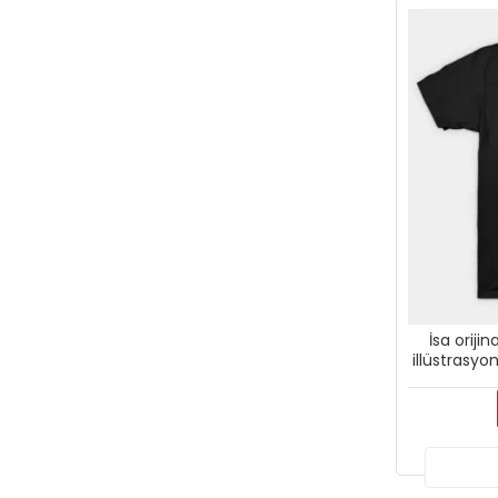
İsa oriji
illüstrasyon