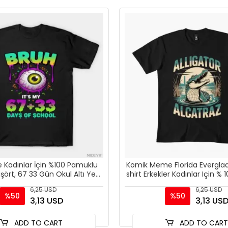
e Kadınlar İçin %100 Pamuklu
Komik Meme Florida Evergla
işört, 67 33 Gün Okul Altı Yedi
shirt Erkekler Kadınlar Için 
Meme Tişör
T Shirt Kısa K
6,25 USD
6,25 USD
%50
%50
3,13 USD
3,13 US
ADD TO CART
ADD TO CAR