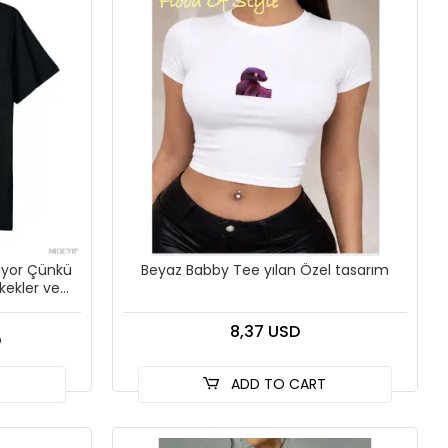
yor Çünkü
Beyaz Babby Tee yılan Özel tasarım
kekler ve
amuk
8,37 USD
D
T
ADD TO CART