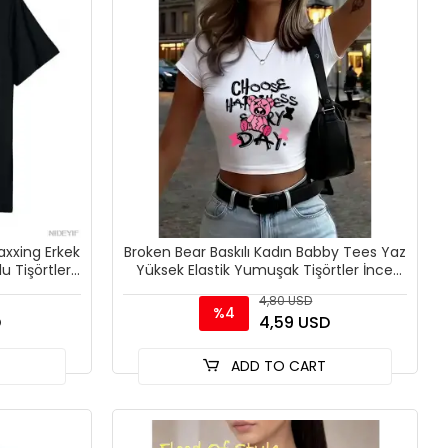
axxing Erkek
Broken Bear Baskılı Kadın Babby Tees Yaz
u Tişörtler
Yüksek Elastik Yumuşak Tişörtler İnce
Kısa Kollu Tişö
4,80 USD
%4
D
4,59 USD
T
ADD TO CART