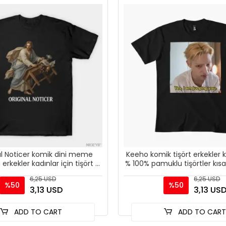
nal Noticer komik dini meme
Keeho komik tişört erkekler k
 erkekler kadınlar için tişört %
% 100% pamuklu tişörtler kısa 
100% pamukl
1217-3
6,25 USD
6,25 USD
%50
%50
3,13 USD
3,13 US
ADD TO CART
ADD TO CAR