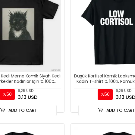
ak Kedi Meme Komik Siyah Kedi
Düşük Kortizol Komik Looksm
rkekler Kadınlar Için % 100%
Kadın T-shirt % 100% Pamukl
Pamuk T Shirt
Kısa Kollu Üst
6,25 USD
6,25 USD
%50
%50
3,13 USD
3,13 US
ADD TO CART
ADD TO CAR