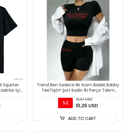
l Squirter
Trend Ben Sadece Bir Kızım Baskılı Babby
Kadınlar Için
TeeTişört Şort Kadın İki Parça Takım
Üstler Pantolonlar
10,47 USD
%2
D
10,26 USD
T
ADD TO CART