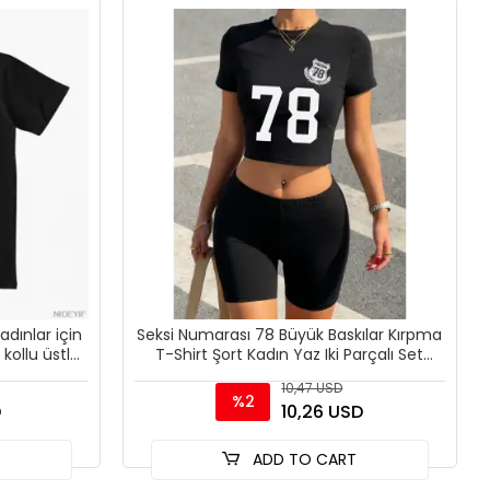
adınlar için
Seksi Numarası 78 Büyük Baskılar Kırpma
kollu üstler
T-Shirt Şort Kadın Yaz Iki Parçalı Set
Üstleri Pantol
10,47 USD
%2
D
10,26 USD
T
ADD TO CART