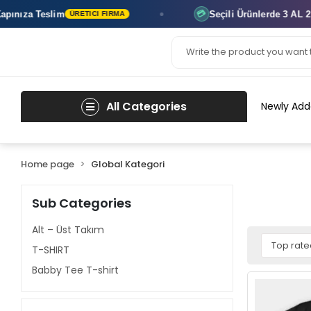
m
Seçili Ürünlerde
3 AL 2 ÖDE
💳
ÜRETICI FIRMA
ANINDA İ
All Categories
Newly Add
Home page
Global Kategori
Sub Categories
Alt – Üst Takım
T-SHIRT
Babby Tee T-shirt