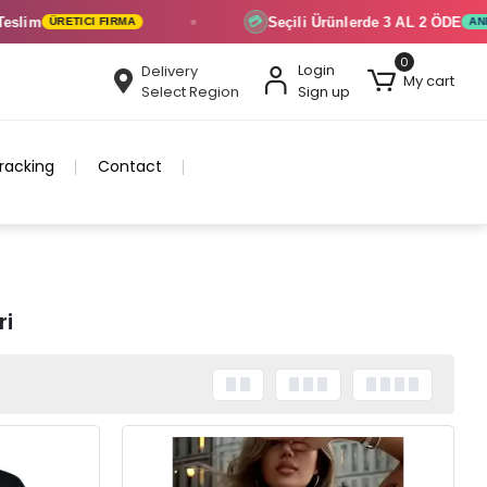
Seçili Ürünlerde
3 AL 2 ÖDE
💳
 FIRMA
ANINDA İNDIRIM
0
Login
Delivery
My cart
Select Region
Sign up
racking
Contact
ri