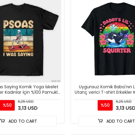
as Saying Komik Yoga İskelet
Uygunsuz Komik Baba'nın Li
er Kadınlar İçin %100 Pamuklu
Utanç verici T-shirt Erkekler 
Tişört Kısa Ko
% 100% Pamuk
6,25 USD
6,25 USD
%50
%50
3,13 USD
3,13 US
ADD TO CART
ADD TO CAR