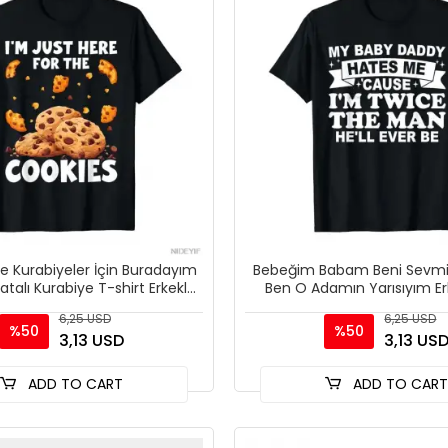
 Kurabiyeler İçin Buradayım
Bebeğim Babam Beni Sevmi
atalı Kurabiye T-shirt Erkekler
Ben O Adamın Yarısıyım Er
Kadınlar içi
Kadınlar İçin %100 P
6,25 USD
6,25 USD
%50
%50
3,13 USD
3,13 US
ADD TO CART
ADD TO CAR