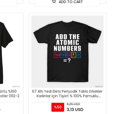
T
ADD TO CART
şörtü %100
67 Altı Yedi Elets Periyodik Tablo Erkekler
stler 0112-2
Kadınlar Için Tişört % 100% Pamuklu
Tişörtler 3XS
6,25 USD
%50
D
3,13 USD