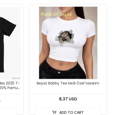
des 2025 T-
Beyaz Babby Tee kedi Özel tasarım
% 100% Pamuk
8,37 USD
D
T
ADD TO CART