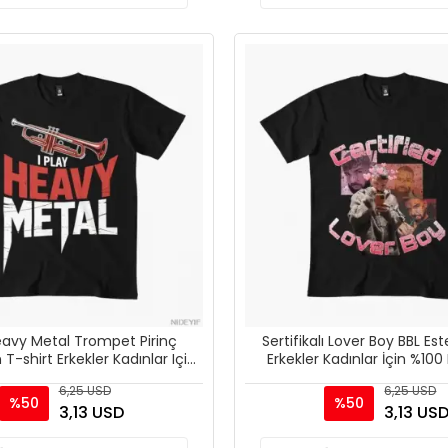
Heavy Metal Trompet Pirinç
Sertifikalı Lover Boy BBL Est
T-shirt Erkekler Kadınlar Için
Erkekler Kadınlar İçin %10
% 100% Pamuk T Shi
Tişörtler Kısa K
6,25 USD
6,25 USD
%50
%50
3,13 USD
3,13 US