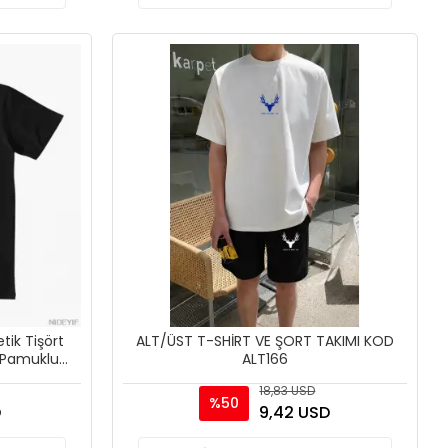
etik Tişört
ALT/ÜST T-SHİRT VE ŞORT TAKIMI KOD
0 Pamuklu
ALT166
18,83 USD
%50
D
9,42 USD