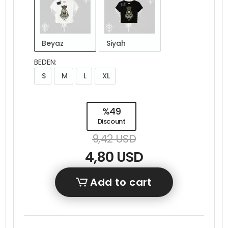
Beyaz
Siyah
BEDEN:
S
M
L
XL
%49
Discount
9,42 USD
4,80 USD
Add to cart