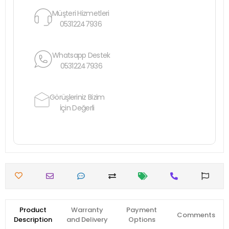
Müşteri Hizmetleri
05312247936
Whatsapp Destek
05312247936
Görüşleriniz Bizim
İçin Değerli
Product
Warranty
Payment
Comments
Description
and Delivery
Options