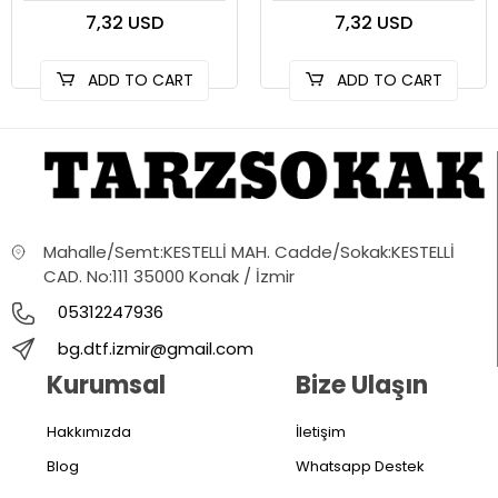
7,32 USD
7,32 USD
ADD TO CART
ADD TO CART
Mahalle/Semt:KESTELLİ MAH. Cadde/Sokak:KESTELLİ
CAD. No:111 35000 Konak / İzmir
05312247936
bg.dtf.izmir@gmail.com
Kurumsal
Bize Ulaşın
Hakkımızda
İletişim
Blog
Whatsapp Destek