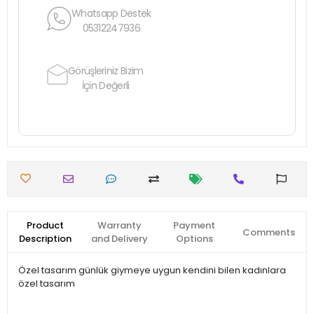
Whatsapp Destek
05312247936
Görüşleriniz Bizim
İçin Değerli
Product
Warranty
Payment
Comments
Description
and Delivery
Options
Özel tasarım günlük giymeye uygun kendini bilen kadınlara
özel tasarım