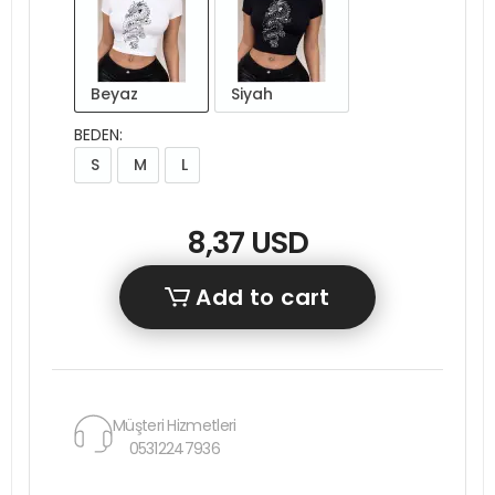
Beyaz
Siyah
BEDEN:
S
M
L
8,37 USD
Add to cart
Müşteri Hizmetleri
05312247936