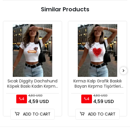
Similar Products
Sıcak Diggity Dachshund
Kırmızı Kalp Grafik Baskılı
Köpek Baskı Kadın Kırpma
Bayan Kırpma Tişörtleri
T-Shirt Yaz Yumuşak
Yaz Yüksek Elastik O-
4,80 USD
4,80 USD
Yüksek Elastik Üstler Se
Boyun Üstleri Sokak
%4
%4
4,59 USD
4,59 USD
ADD TO CART
ADD TO CART