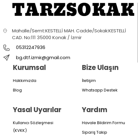
Mahalle/Semt:KESTELLİ MAH. Cadde/Sokak:KESTELLİ
CAD. No:111 35000 Konak / İzmir
05312247936
bg.dtf.izmir@gmail.com
Kurumsal
Bize Ulaşın
Hakkımızda
İletişim
Blog
Whatsapp Destek
Yasal Uyarılar
Yardım
Kullanıcı Sözleşmesi
Havale Bildirim Formu
(KVKK)
Sipariş Takip