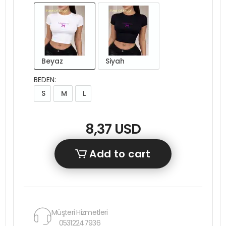
Beyaz
Siyah
BEDEN:
S
M
L
8,37 USD
Add to cart
Müşteri Hizmetleri
05312247936