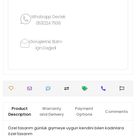
Whatsapp Destek
05312247936
Görüşleriniz Bizim
İçin Değerli
Product
Warranty
Payment
Comments
Description
and Delivery
Options
Özel tasarım günlük giymeye uygun kendini bilen kadınlara
özel tasarım