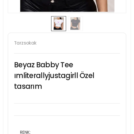
Tarzsokak
Beyaz Babby Tee
ımliterallyjustagirll Özel
tasarım
RENK: