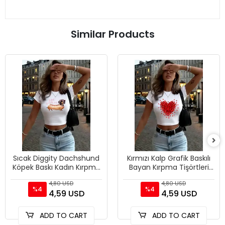
Similar Products
Sıcak Diggity Dachshund
Kırmızı Kalp Grafik Baskılı
Köpek Baskı Kadın Kırpma
Bayan Kırpma Tişörtleri
T-Shirt Yaz Yumuşak
Yaz Yüksek Elastik O-
4,80 USD
4,80 USD
Yüksek Elastik Üstler Se
Boyun Üstleri Sokak
%4
%4
4,59 USD
4,59 USD
ADD TO CART
ADD TO CART