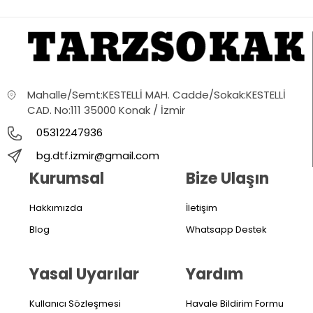
Mahalle/Semt:KESTELLİ MAH. Cadde/Sokak:KESTELLİ
CAD. No:111 35000 Konak / İzmir
05312247936
bg.dtf.izmir@gmail.com
Kurumsal
Bize Ulaşın
Hakkımızda
İletişim
Blog
Whatsapp Destek
Yasal Uyarılar
Yardım
Kullanıcı Sözleşmesi
Havale Bildirim Formu