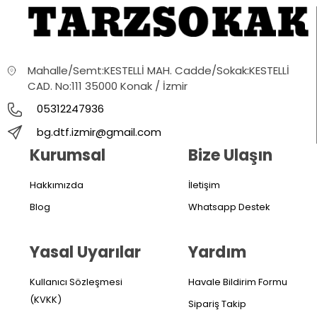
Mahalle/Semt:KESTELLİ MAH. Cadde/Sokak:KESTELLİ
CAD. No:111 35000 Konak / İzmir
05312247936
bg.dtf.izmir@gmail.com
Kurumsal
Bize Ulaşın
Hakkımızda
İletişim
Blog
Whatsapp Destek
Yasal Uyarılar
Yardım
Kullanıcı Sözleşmesi
Havale Bildirim Formu
(KVKK)
Sipariş Takip