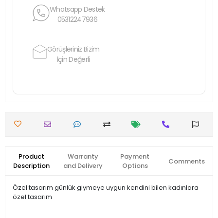
Whatsapp Destek
05312247936
Görüşleriniz Bizim
İçin Değerli
Product
Warranty
Payment
Comments
Description
and Delivery
Options
Özel tasarım günlük giymeye uygun kendini bilen kadınlara
özel tasarım