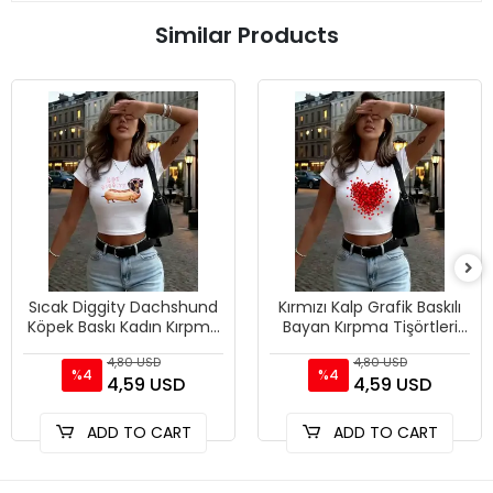
Similar Products
Sıcak Diggity Dachshund
Kırmızı Kalp Grafik Baskılı
Köpek Baskı Kadın Kırpma
Bayan Kırpma Tişörtleri
T-Shirt Yaz Yumuşak
Yaz Yüksek Elastik O-
4,80 USD
4,80 USD
Yüksek Elastik Üstler Se
Boyun Üstleri Sokak
%4
%4
4,59 USD
4,59 USD
ADD TO CART
ADD TO CART