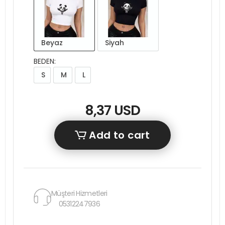
Beyaz
Siyah
BEDEN:
S
M
L
8,37 USD
Add to cart
Müşteri Hizmetleri
05312247936