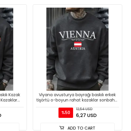
kılı Kazak
Viyana avusturya bayrağı baskılı erkek
 Kazaklar
tişörtü o-boyun rahat kazaklar sonbahar
Ü
polar bol giys
12,54 USD
%50
D
6,27 USD
T
ADD TO CART