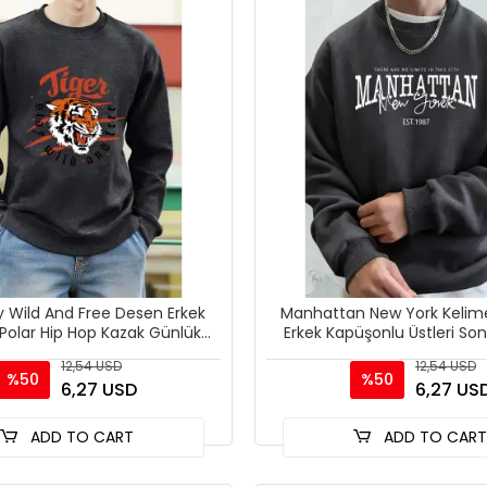
y Wild And Free Desen Erkek
Manhattan New York Kelimel
 Polar Hip Hop Kazak Günlük
Erkek Kapüşonlu Üstleri So
Giysiler Sonbahar Bi
Sweatshirt Hip Ho
12,54 USD
12,54 USD
%50
%50
6,27 USD
6,27 US
ADD TO CART
ADD TO CAR