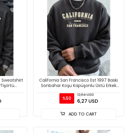
ı Sweatshirt
California San Francisco Est 1997 Baskı
Tişörtü
Sonbahar Koşu Kapüşonlu Üstü Erkek
ed
Günlük Basit Tişör
12,54 USD
%50
D
6,27 USD
T
ADD TO CART