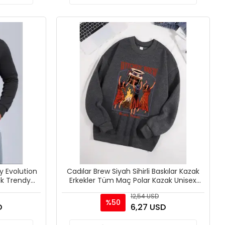
y Evolution
Cadılar Brew Siyah Sihirli Baskılar Kazak
ak Trendy
Erkekler Tüm Maç Polar Kazak Unisex
Rahat Sonbahar
12,54 USD
%50
D
6,27 USD