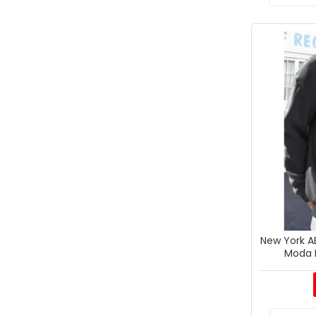
New York AB
Moda K
Sw