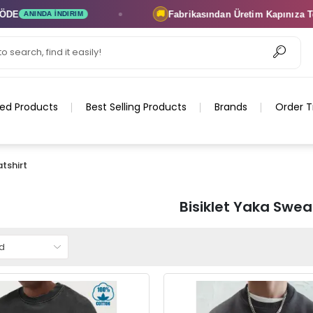
Fabrikasından Üretim
Kapınıza Teslim
🚚
M
ÜRETICI FIRM
ed Products
Best Selling Products
Brands
Order T
atshirt
Bisiklet Yaka Swea