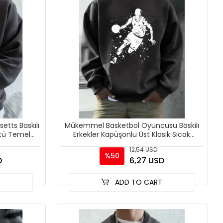
etts Baskılı
Mükemmel Basketbol Oyuncusu Baskılı
rtü Temel
Erkekler Kapüşonlu Üst Klasik Sıcak
U
Günlük Kazaklar Rahat
12,54 USD
%50
D
6,27 USD
T
ADD TO CART