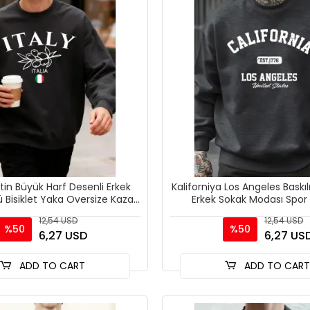
ytin Büyük Harf Desenli Erkek
Kaliforniya Los Angeles Baskıl
 Bisiklet Yaka Oversize Kazak
Erkek Sokak Modası Spor 
Sonbahar Moda
Sonbahar Büyük B
12,54 USD
12,54 USD
%50
%50
6,27 USD
6,27 US
ADD TO CART
ADD TO CAR