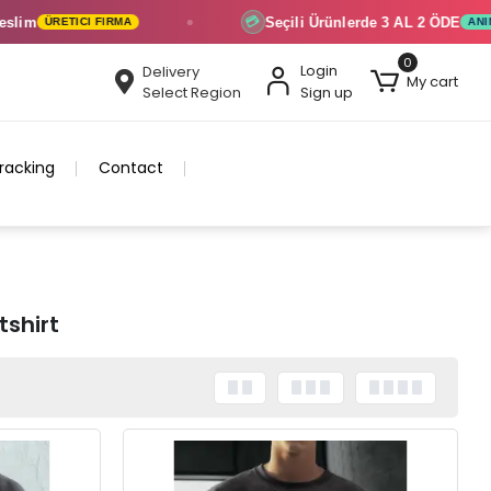
Seçili Ürünlerde
3 AL 2 ÖDE
💳
A
ANINDA İNDIRIM
0
Login
Delivery
My cart
Select Region
Sign up
racking
Contact
tshirt