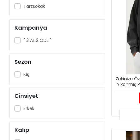
Tarzsokak
Kampanya
" 3 AL 2 ÖDE "
Sezon
Kış
Zekinize Öz
Yıkanmış 
Cinsiyet
Erkek
Kalıp