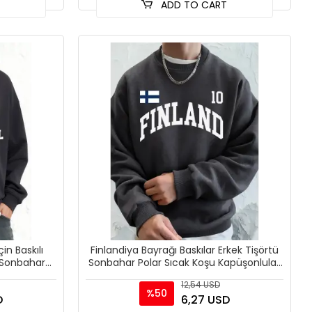
T
ADD TO CART
in Baskılı
Finlandiya Bayrağı Baskılar Erkek Tişörtü
 Sonbahar
Sonbahar Polar Sıcak Koşu Kapüşonlular
 G
Rahat Gevşek
12,54 USD
%50
D
6,27 USD