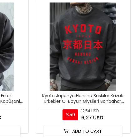
 Erkek
Kyoto Japonya Honshu Baskılar Kazak
e Kapüşonlu
Erkekler O-Boyun Giysileri Sonbahar
Ya
Polar Kazak Gevşek Ço
12,54 USD
%50
D
6,27 USD
T
ADD TO CART