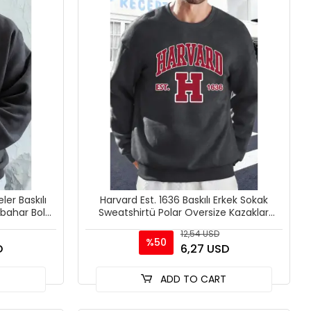
er Baskılı
Harvard Est. 1636 Baskılı Erkek Sokak
nbahar Bol
Sweatshirtü Polar Oversize Kazaklar
p
Sonbahar Her Şeyle
12,54 USD
%50
D
6,27 USD
T
ADD TO CART