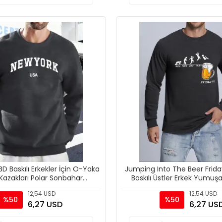
D Baskılı Erkekler İçin O-Yaka
Jumping Into The Beer Frida
azakları Polar Sonbahar
Baskılı Üstler Erkek Yumuş
eatshirt Sokak Günl
Kazak Sıcak Kalınl
12,54 USD
12,54 USD
%50
%50
6,27 USD
6,27 US