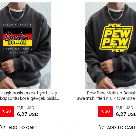
ir aşk baskı erkek tişörtü kış
Pew Pew Mektup Baskılı
 kapşonlu kore gevşek bisiklet
Sweatshirtleri Kışlık Oversiz
yaka spor
Üstler Spor Bisiklet 
12,54 USD
12,54 USD
%50
%50
6,27 USD
6,27 US
ADD TO CART
ADD TO CAR