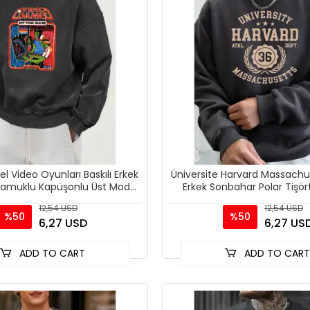
el Video Oyunları Baskılı Erkek
Üniversite Harvard Massachus
Pamuklu Kapüşonlu Üst Moda
Erkek Sonbahar Polar Tişö
Yumuşak Kazak
Rahat Kapüşonlu 
12,54 USD
12,54 USD
%50
%50
6,27 USD
6,27 US
ADD TO CART
ADD TO CAR