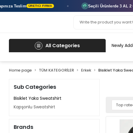
Seçili Ürünlerde
3 AL 2 ÖDE
💳
TICI FIRMA
ANINDA İNDIRI
All Categories
Newly Add
Home page
TÜM KATEGORİLER
Erkek
Bisiklet Yaka Swe
Sub Categories
Bisiklet Yaka Sweatshirt
Kapşonlu Sweatshirt
Brands