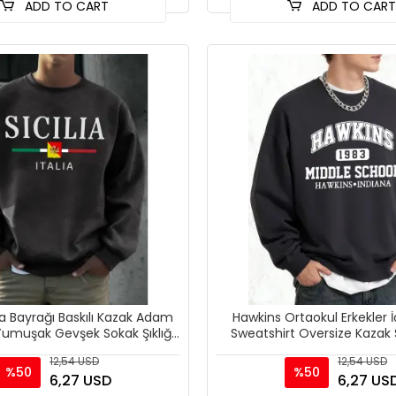
ADD TO CART
ADD TO CAR
lya Bayrağı Baskılı Kazak Adam
Hawkins Ortaokul Erkekler İç
umuşak Gevşek Sokak Şıklığı
Sweatshirt Oversize Kazak
Rahat Polar Ho
Sıcak O-Yaka Spor
12,54 USD
12,54 USD
%50
%50
6,27 USD
6,27 US