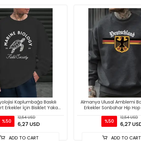
yolojisi Kaplumbağa Baskılı
Almanya Ulusal Amblemi Bas
t Erkekler İçin Bisiklet Yaka
Erkekler Sonbahar Hip Hop
Günlük Kazaklar Po
Bisiklet Yaka Polar 
12,54 USD
12,54 USD
%50
%50
6,27 USD
6,27 US
ADD TO CART
ADD TO CAR