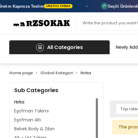
etim
Kapınıza Teslim
Seçili Ürünlerde
3
💳
ÜRETICI FIRMA
All Categories
Newly Add
Home page
Global Kategori
Hırka
Sub Categories
Hırka
Eşofman Takımı
Eşofman Altı
The pro
Bebek Body & Zıbın
Alt – Üst Takım