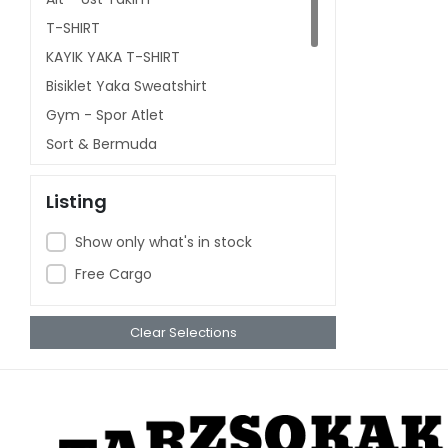
T-SHIRT
KAYIK YAKA T-SHIRT
Bisiklet Yaka Sweatshirt
Gym - Spor Atlet
Şort & Bermuda
Kapşonlu Sweatshirt
Listing
Polo Yaka
V YAKA T-SHIRT
Show only what's in stock
Sweatshirt
Free Cargo
Babby Tee T-shirt
Clear Selections