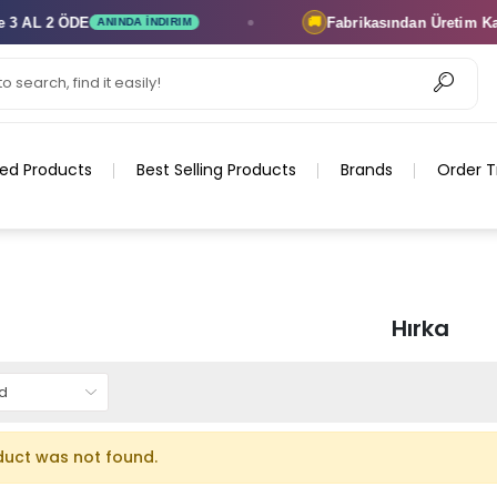
 AL 2 ÖDE
Fabrikasından Üretim
Kapı
🚚
ANINDA İNDIRIM
ed Products
Best Selling Products
Brands
Order T
Hırka
duct was not found.