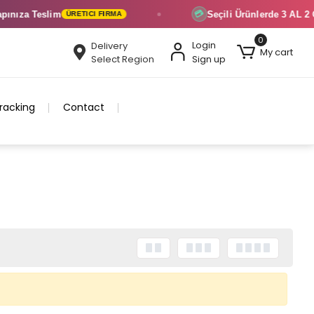
nıza Teslim
Seçili Ürünlerde
3 AL 2 Ö
💳
ÜRETICI FIRMA
0
Login
Delivery
My cart
Select Region
Sign up
racking
Contact