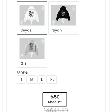
Beyaz
Siyah
Gri
BEDEN:
S
M
L
XL
%50
Discount
14,64 USD