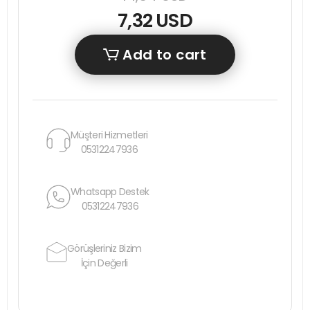
7,32 USD
Add to cart
Müşteri Hizmetleri
05312247936
Whatsapp Destek
05312247936
Görüşleriniz Bizim
İçin Değerli