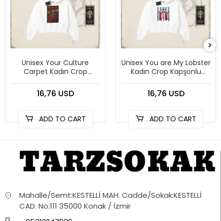
Unisex Your Culture
Unisex You are My Lobster
Carpet Kadın Crop
Kadın Crop Kapşonlu
Kapşonlu Sweatshirt
Sweatshirt Beyaz
Beyaz
16,76 USD
16,76 USD
ADD TO CART
ADD TO CART
Mahalle/Semt:KESTELLİ MAH. Cadde/Sokak:KESTELLİ
CAD. No:111 35000 Konak / İzmir