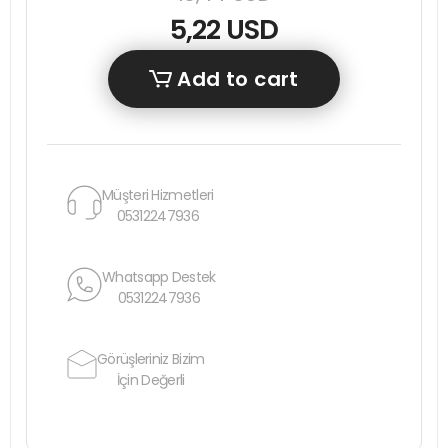
5,22 USD
Add to cart
Müşteri Hizmetleri
05312247936
Whatsapp Destek
05312247936
Görüşleriniz Bizim
İçin Değerli