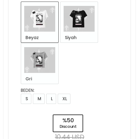
Beyaz
Siyah
Gri
BEDEN:
S
M
L
XL
%50
Discount
10,44 USD