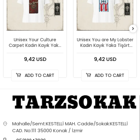
Unisex Your Culture
Unisex You are My Lobster
Carpet Kadın Kayık Yaka
Kadın Kayık Yaka Tişört
Tişört Beyaz
Beyaz
9,42 USD
9,42 USD
ADD TO CART
ADD TO CART
Mahalle/Semt:KESTELLİ MAH. Cadde/Sokak:KESTELLİ
CAD. No:111 35000 Konak / İzmir