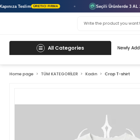
ıza Teslim
Seçili Ürünlerde
3 AL 2 ÖD
💳
ÜRETICI FIRMA
All Categories
Newly Add
Home page
TÜM KATEGORİLER
Kadın
Crop T-shirt