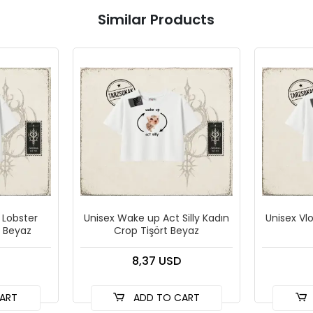
Similar Products
 Lobster
Unisex Wake up Act Silly Kadın
Unisex Vl
t Beyaz
Crop Tişört Beyaz
8,37 USD
ART
ADD TO CART