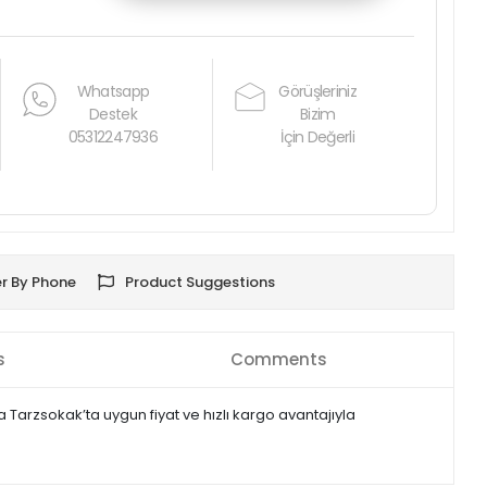
Whatsapp
Görüşleriniz
Destek
Bizim
05312247936
İçin Değerli
r By Phone
Product Suggestions
s
Comments
 Tarzsokak’ta uygun fiyat ve hızlı kargo avantajıyla