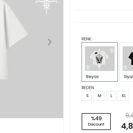
RENK:
Beyaz
Siya
BEDEN:
S
M
L
XL
9,
%49
4,
Discount