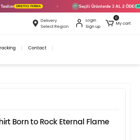
im
Seçili Ürünlerde
3 AL 2 ÖDE
💳
ÜRETICI FIRMA
ANINDA 
0
Login
Delivery
My cart
Select Region
Sign up
racking
Contact
hirt Born to Rock Eternal Flame