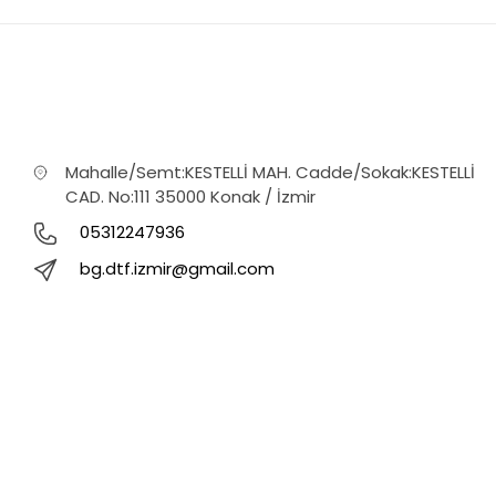
Mahalle/Semt:KESTELLİ MAH. Cadde/Sokak:KESTELLİ
CAD. No:111 35000 Konak / İzmir
05312247936
bg.dtf.izmir@gmail.com