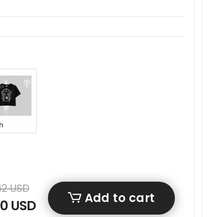
h
42 USD
Add to cart
80 USD