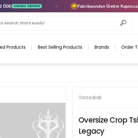
E
Fabrikasından Üretim
Kapınıza Tesl
🚚
ANINDA İNDIRIM
ed Products
Best Selling Products
Brands
Order T
Tarzsokak
Oversize Crop Ts
Legacy