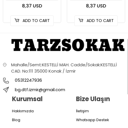
8,37 USD
8,37 USD
ADD TO CART
ADD TO CART
Mahalle/Semt:KESTELLİ MAH. Cadde/Sokak:KESTELLİ
CAD. No:111 35000 Konak / İzmir
05312247936
bg.dtf.izmir@gmail.com
Kurumsal
Bize Ulaşın
Hakkımızda
İletişim
Blog
Whatsapp Destek