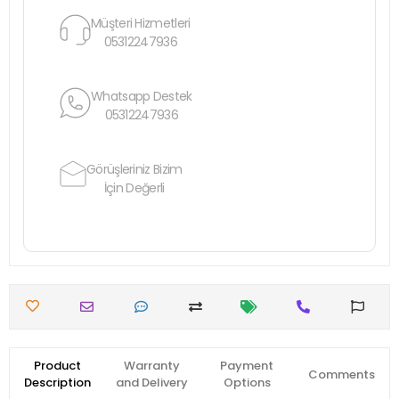
Müşteri Hizmetleri
05312247936
Whatsapp Destek
05312247936
Görüşleriniz Bizim
İçin Değerli
Product
Warranty
Payment
Comments
Description
and Delivery
Options