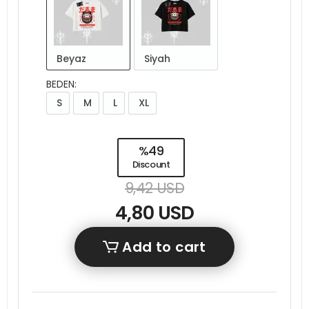
Beyaz
Siyah
BEDEN:
S
M
L
XL
%49
Discount
9,42 USD
4,80 USD
Add to cart