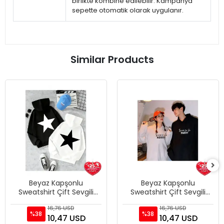
birlikte kombine edilebilir. Kampanya
sepette otomatik olarak uygulanır.
Similar Products
Beyaz Kapşonlu
Beyaz Kapşonlu
Sweatshirt Çift Sevgili
Sweatshirt Çift Sevgili
Kombinleri Couple
Kombinleri Couple
16,76 USD
16,76 USD
Clothing
Clothing
%38
%38
10,47 USD
10,47 USD