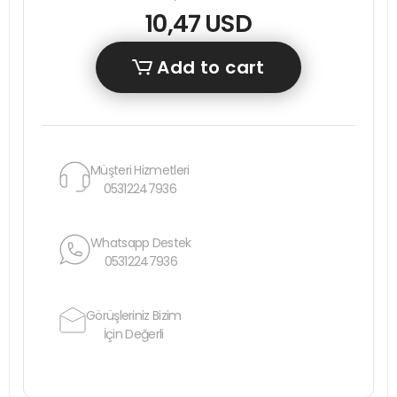
10,47 USD
Add to cart
Müşteri Hizmetleri
05312247936
Whatsapp Destek
05312247936
Görüşleriniz Bizim
İçin Değerli