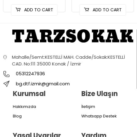
ADD TO CART
ADD TO CART
Mahalle/Semt:KESTELLİ MAH. Cadde/Sokak:KESTELLİ
CAD. No:111 35000 Konak / İzmir
05312247936
bg.dtf.izmir@gmail.com
Kurumsal
Bize Ulaşın
Hakkımızda
İletişim
Blog
Whatsapp Destek
Yasal Uyarılar
Yardım