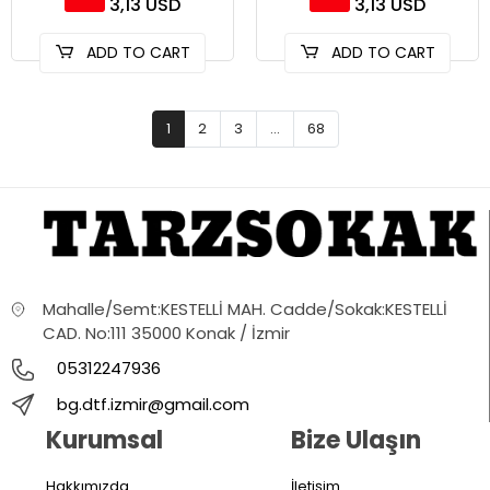
3,13 USD
3,13 USD
ADD TO CART
ADD TO CART
1
2
3
...
68
Mahalle/Semt:KESTELLİ MAH. Cadde/Sokak:KESTELLİ
CAD. No:111 35000 Konak / İzmir
05312247936
bg.dtf.izmir@gmail.com
Kurumsal
Bize Ulaşın
Hakkımızda
İletişim