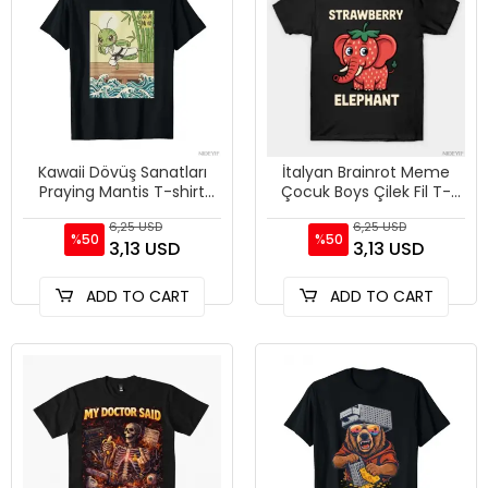
Kawaii Dövüş Sanatları
İtalyan Brainrot Meme
Praying Mantis T-shirt
Çocuk Boys Çilek Fil T-
Erkekler Kadınlar Için %
shirt Erkekler Kadınlar Için
6,25 USD
6,25 USD
100% Pamuk T Shirt Kıs
% 100% Pamuk T Shir
%50
%50
3,13 USD
3,13 USD
ADD TO CART
ADD TO CART