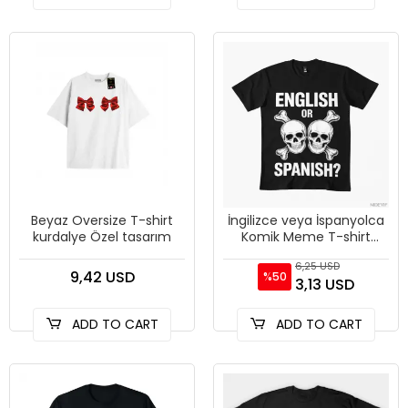
Beyaz Oversize T-shirt
İngilizce veya İspanyolca
kurdalye Özel tasarım
Komik Meme T-shirt
Erkekler Kadınlar Için %
6,25 USD
100% Pamuk T Shirt Kısa
9,42 USD
%50
3,13 USD
ADD TO CART
ADD TO CART