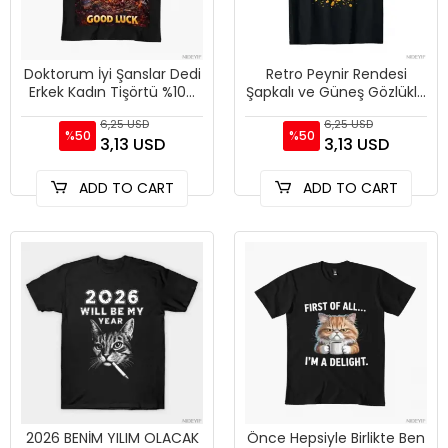
Doktorum İyi Şanslar Dedi
Retro Peynir Rendesi
Erkek Kadın Tişörtü %100
Şapkalı ve Güneş Gözlüklü
Pamuklu Tişörtler Kısa
Ayı Vintage Tişört Erkek
6,25 USD
6,25 USD
Kollu Üstler 0102-3
Kadın %100 Pamuk Tişö
%50
%50
3,13 USD
3,13 USD
ADD TO CART
ADD TO CART
2026 BENİM YILIM OLACAK
Önce Hepsiyle Birlikte Ben