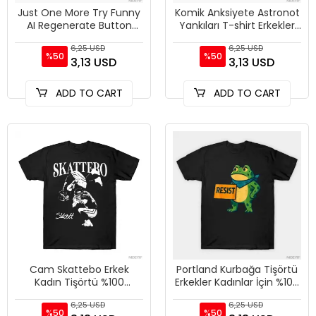
Just One More Try Funny
Komik Anksiyete Astronot
AI Regenerate Button
Yankıları T-shirt Erkekler
Skeleton Design T-shirt
Kadınlar Için % 100%
6,25 USD
6,25 USD
For Men Women 100%
Pamuk T Shirt Kısa K
%50
%50
3,13 USD
3,13 USD
Cotto
ADD TO CART
ADD TO CART
Cam Skattebo Erkek
Portland Kurbağa Tişörtü
Kadın Tişörtü %100
Erkekler Kadınlar İçin %100
Pamuklu Tişörtler Kısa
Pamuklu Tişörtler Kısa
6,25 USD
6,25 USD
Kollu Üstler J80
Kollu Üstler1205-
%50
%50