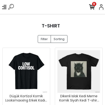
0
T-SHIRT
Filter
Sorting
Düşük Kortizol Komik
Dikenli Islak Kedi Meme
Looksmaxxing Erkek Kadın
Komik Siyah Kedi T-shirt
T-shirt % 100% Pamuklu
Erkekler Kadınlar Için %