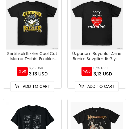
Sertifikalı Rizzler Cool Cat
Üzgünüm Bayanlar Anne
Meme T-shirt Erkekler
Benim Sevgilimdir Giyim
Kadınlar Için % 100%
T-shirt Erkekler Kadınlar
6,25 USD
6,25 USD
Pamuk T Shirt Kısa Ko
Için % 100% Pamuk T S
%50
%50
3,13 USD
3,13 USD
ADD TO CART
ADD TO CART