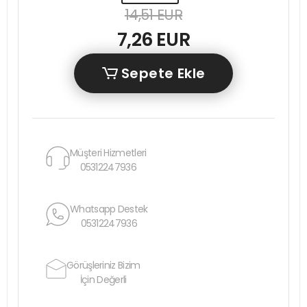
14,51 EUR
7,26 EUR
Sepete Ekle
Müşteri Hizmetleri
05312247936
Whatsapp Destek
05312247936
Görüşleriniz Bizim
İçin Değerli