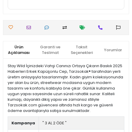
Ürün
Garanti ve
Taksit
Yorumlar
Açıklaması
Teslimat
Seçenekleri
Stay Wild İçinizdeki Vahşi Canınızı Ortaya Çıkarın Baskılı 2025
Haberleri Erkek Kapüşonlu Cep, Tarzsokak® tarafından yerli
üretim anlayışıyla tasarlanmıştır. Kadın giyim koleksiyonunda
yer alan bu ürün, streetwear modasına uygun modern
tasarımı ve konforlu kalıbıyla öne çıkar. Günlük kullanıma
uygun yapısı sayesinde uzun süreli rahatlık sunar. Kaliteli
kumaşı, dayanıklı dikiş yapısı ve zamansız stiliyle
Tarzsokak.com güvencesi altında hızlı kargo ve güvenli
ödeme avantajlarıyla satışa sunulmaktadır.
Kampanya
" 3 AL 2 ÖDE "