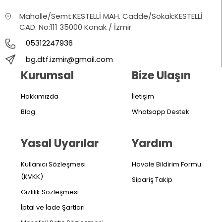
Mahalle/Semt:KESTELLİ MAH. Cadde/Sokak:KESTELLİ
CAD. No:111 35000 Konak / İzmir
05312247936
bg.dtf.izmir@gmail.com
Kurumsal
Bize Ulaşın
Hakkımızda
İletişim
Blog
Whatsapp Destek
Yasal Uyarılar
Yardım
Kullanıcı Sözleşmesi
Havale Bildirim Formu
(KVKK)
Sipariş Takip
Gizlilik Sözleşmesi
İptal ve İade Şartları