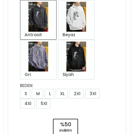
Antrasit
Beyaz
Gri
Siyah
BEDEN:
S
M
L
XL
2Xl
3Xl
4Xl
5Xl
%50
indirim