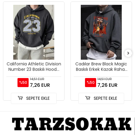
California Athletic Division
Cadılar Brew Black Magic
Number 23 Baskılı Hoody
Baskılı Erkek Kazak Rahat
Erkek Sokak Stili Yumuşak
Kazak Gevşek Trendy
14,51 EUR
14,51 EUR
Sweatshirtler
Tüm Maç Hoody Unisex S
%50
%50
7,26 EUR
7,26 EUR
SEPETE EKLE
SEPETE EKLE