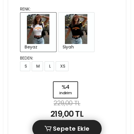
RENK:
Beyaz
Siyah
BEDEN:
S
M
L
XS
%4
indirim
229,00 TL
219,00 TL
Sepete Ekle