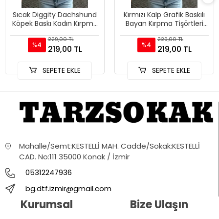
Sıcak Diggity Dachshund
Kırmızı Kalp Grafik Baskılı
Köpek Baskı Kadın Kırpma
Bayan Kırpma Tişörtleri
T-Shirt Yaz Yumuşak
Yaz Yüksek Elastik O-
229,00 TL
229,00 TL
Yüksek Elastik Üstler Se
Boyun Üstleri Sokak
%4
%4
219,00 TL
219,00 TL
SEPETE EKLE
SEPETE EKLE
Mahalle/Semt:KESTELLİ MAH. Cadde/Sokak:KESTELLİ
CAD. No:111 35000 Konak / İzmir
05312247936
bg.dtf.izmir@gmail.com
Kurumsal
Bize Ulaşın