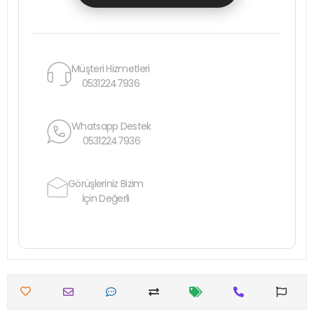
Müşteri Hizmetleri
05312247936
Whatsapp Destek
05312247936
Görüşleriniz Bizim
İçin Değerli