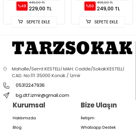
449,00 TL
498,00 TL
%49
%50
229,00 TL
249,00 TL
SEPETE EKLE
SEPETE EKLE
Mahalle/Semt:KESTELLİ MAH. Cadde/Sokak:KESTELLİ
CAD. No:111 35000 Konak / İzmir
05312247936
bg.dtf.izmir@gmail.com
Kurumsal
Bize Ulaşın
Hakkımızda
İletişim
Blog
Whatsapp Destek