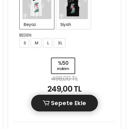
Beyaz
Siyah
BEDEN:
S
M
L
XL
%50
indirim
498,00 TL
249,00 TL
Sepete Ekle