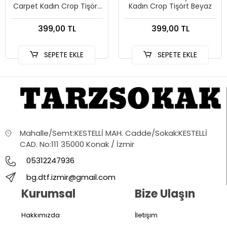
Carpet Kadın Crop Tişört
Kadın Crop Tişört Beyaz
Beyaz
399,00 TL
399,00 TL
SEPETE EKLE
SEPETE EKLE
Mahalle/Semt:KESTELLİ MAH. Cadde/Sokak:KESTELLİ
CAD. No:111 35000 Konak / İzmir
05312247936
bg.dtf.izmir@gmail.com
Kurumsal
Bize Ulaşın
Hakkımızda
İletişim