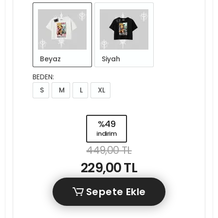
Beyaz
Siyah
BEDEN:
S
M
L
XL
%49
indirim
449,00 TL
229,00 TL
Sepete Ekle