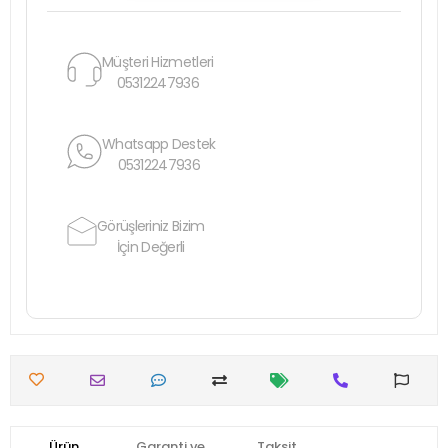
Müşteri Hizmetleri
05312247936
Whatsapp Destek
05312247936
Görüşleriniz Bizim
İçin Değerli
Ürün
Garanti ve
Taksit