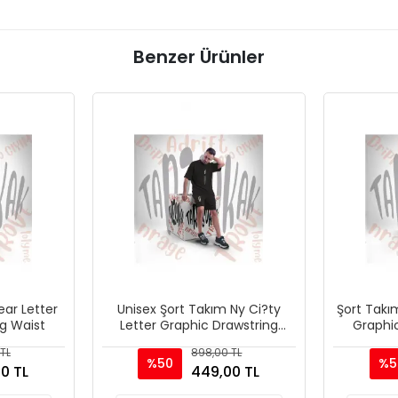
Benzer Ürünler
ear Letter
Unisex Şort Takım Ny Ci?ty
Şort Takı
g Waist
Letter Graphic Drawstring
Graphi
Waist
TL
898,00 TL
%50
%5
0 TL
449,00 TL