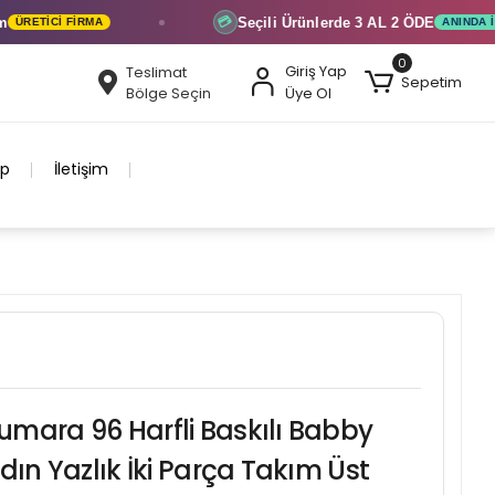
Seçili Ürünlerde
3 AL 2 ÖDE
💳
I FIRMA
ANINDA İNDIRIM
0
Giriş Yap
Teslimat
Sepetim
Bölge Seçin
Üye Ol
ip
İletişim
mara 96 Harfli Baskılı Babby
dın Yazlık İki Parça Takım Üst