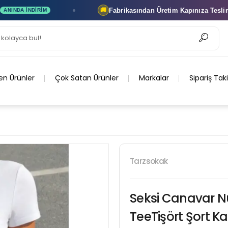
Fabrikasından Üretim
Kapınıza Teslim
🚚
İNDIRIM
ÜRETIC
en Ürünler
Çok Satan Ürünler
Markalar
Sipariş Tak
Tarzsokak
Seksi Canavar Nu
TeeTişört Şort Ka