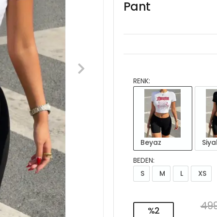
Pant
RENK:
Beyaz
Siya
BEDEN:
S
M
L
XS
499
%2