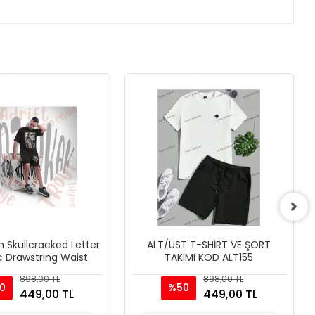
m Skullcracked Letter
ALT/ÜST T-SHİRT VE ŞORT
c Drawstring Waist
TAKIMI KOD ALT155
898,00 TL
898,00 TL
0
%50
449,00 TL
449,00 TL