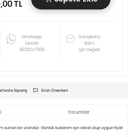
,00 TL
Whatsapp
Görüşleriniz
Destek
Bizim
05312247936
İçin Değerli
efonla Sipariş
Ürün Önerileri
i
Yorumlar
m sunan bir üründür. Günlük kullanım için ideal olup uygun fiyat