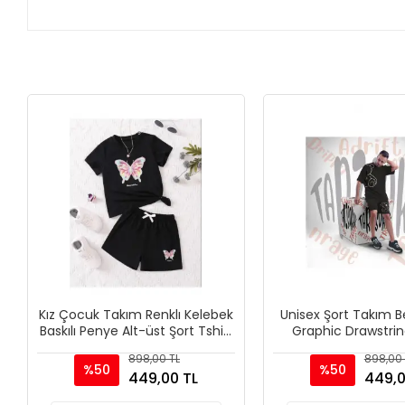
Kız Çocuk Takım Renklı Kelebek
Unisex Şort Takım B
Baskılı Penye Alt-üst Şort Tshirt
Graphic Drawstrin
Kombini
898,00 TL
898,00 
%50
%50
449,00 TL
449,0