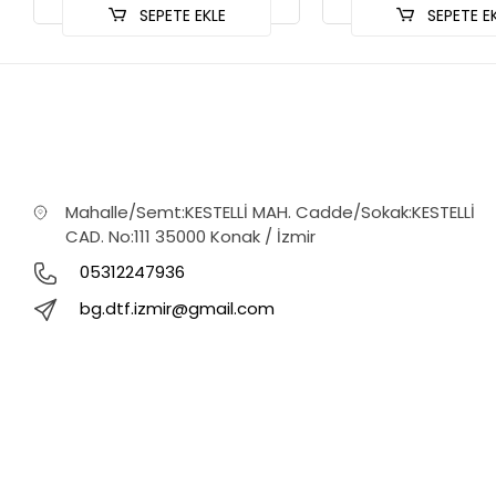
SEPETE EKLE
SEPETE E
Mahalle/Semt:KESTELLİ MAH. Cadde/Sokak:KESTELLİ
CAD. No:111 35000 Konak / İzmir
05312247936
bg.dtf.izmir@gmail.com