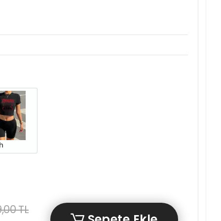
h
,00 TL
Sepete Ekle