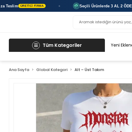
im
Seçili Ürünlerde
3 AL 2 ÖDE
💳
ÜRETICI FIRMA
ANINDA 
Tüm Kategoriler
Yeni Eklen
Ana Sayfa
Global Kategori
Alt – Üst Takım