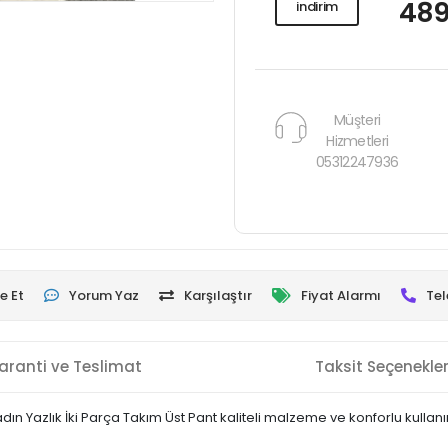
489
indirim
Müşteri
Hizmetleri
05312247936
e Et
Yorum Yaz
Karşılaştır
Fiyat Alarmı
Tel
aranti ve Teslimat
Taksit Seçenekler
ın Yazlık İki Parça Takım Üst Pant kaliteli malzeme ve konforlu kullanı