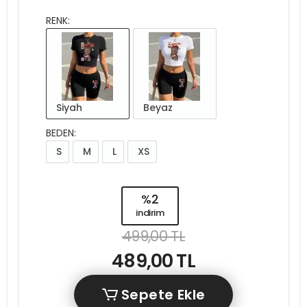
RENK:
Siyah
Beyaz
BEDEN:
S
M
L
XS
%2
indirim
499,00 TL
489,00 TL
Sepete Ekle