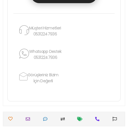
Müşteri Hizmetleri
05312247936
Whatsapp Destek
05312247936
Görüşleriniz Bizim
İçin Değerli