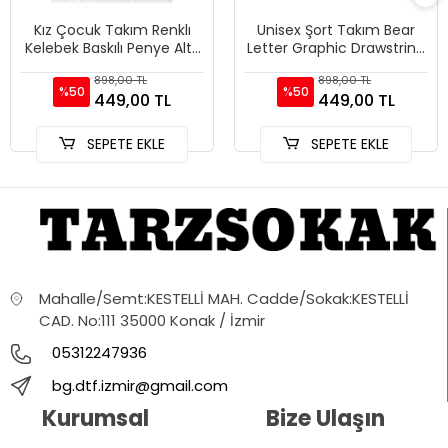
Kız Çocuk Takım Renklı
Unisex Şort Takım Bear
Kelebek Baskılı Penye Alt-
Letter Graphic Drawstring
üst Şort Tshirt Kombini
Waist
898,00 TL
898,00 TL
%50
%50
449,00 TL
449,00 TL
SEPETE EKLE
SEPETE EKLE
Mahalle/Semt:KESTELLİ MAH. Cadde/Sokak:KESTELLİ
CAD. No:111 35000 Konak / İzmir
05312247936
bg.dtf.izmir@gmail.com
Kurumsal
Bize Ulaşın