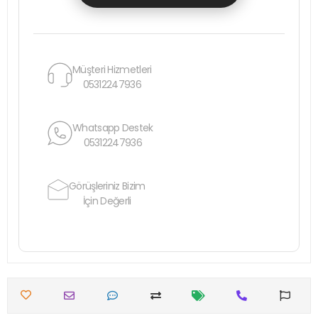
Müşteri Hizmetleri
05312247936
Whatsapp Destek
05312247936
Görüşleriniz Bizim
İçin Değerli