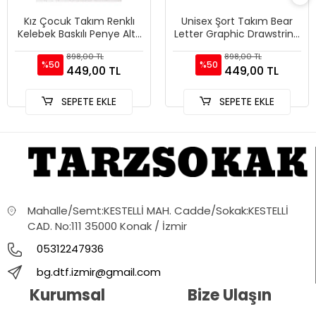
Kız Çocuk Takım Renklı
Unisex Şort Takım Bear
Kelebek Baskılı Penye Alt-
Letter Graphic Drawstring
üst Şort Tshirt Kombini
Waist
898,00 TL
898,00 TL
%50
%50
449,00 TL
449,00 TL
SEPETE EKLE
SEPETE EKLE
Mahalle/Semt:KESTELLİ MAH. Cadde/Sokak:KESTELLİ
CAD. No:111 35000 Konak / İzmir
05312247936
bg.dtf.izmir@gmail.com
Kurumsal
Bize Ulaşın