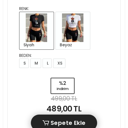
RENK:
Siyah
Beyaz
BEDEN:
S
M
L
XS
%2
indirim
499,00 TL
489,00 TL
Sepete Ekle