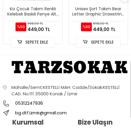
Kız Çocuk Takım Renklı
Unisex Şort Takım Bear
Kelebek Baskılı Penye Alt-
Letter Graphic Drawstring
üst Şort Tshirt Kombini
Waist
898,00 TL
898,00 TL
%50
%50
449,00 TL
449,00 TL
SEPETE EKLE
SEPETE EKLE
Mahalle/Semt:KESTELLİ MAH. Cadde/Sokak:KESTELLİ
CAD. No:111 35000 Konak / İzmir
05312247936
bg.dtf.izmir@gmail.com
Kurumsal
Bize Ulaşın