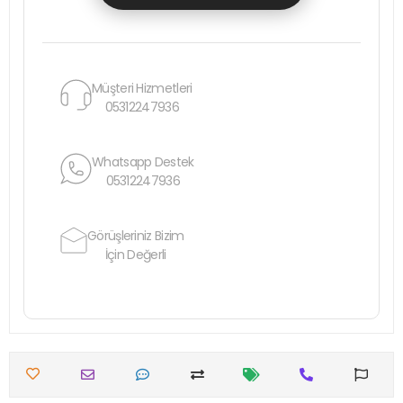
Müşteri Hizmetleri
05312247936
Whatsapp Destek
05312247936
Görüşleriniz Bizim
İçin Değerli