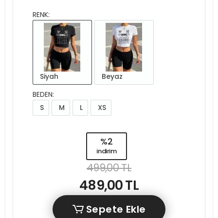
RENK:
Siyah
Beyaz
BEDEN:
S
M
L
XS
%2
indirim
499,00 TL
489,00 TL
Sepete Ekle