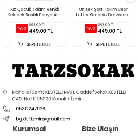
Kız Çocuk Takım Renklı
Unisex Şort Takım Bear
Kelebek Baskılı Penye Alt-
Letter Graphic Drawstring
üst Şort Tshirt Kombini
Waist
898,00 TL
898,00 TL
%50
%50
449,00 TL
449,00 TL
SEPETE EKLE
SEPETE EKLE
Mahalle/Semt:KESTELLİ MAH. Cadde/Sokak:KESTELLİ
CAD. No:111 35000 Konak / İzmir
05312247936
bg.dtf.izmir@gmail.com
Kurumsal
Bize Ulaşın