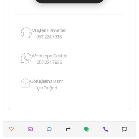
Müşteri Hizmetleri
05312247936
Whatsapp Destek
05312247936
Görüşleriniz Bizim
İçin Değerli