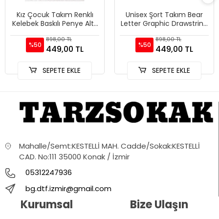
Kız Çocuk Takım Renklı
Unisex Şort Takım Bear
Kelebek Baskılı Penye Alt-
Letter Graphic Drawstring
üst Şort Tshirt Kombini
Waist
898,00 TL
898,00 TL
%50
%50
449,00 TL
449,00 TL
SEPETE EKLE
SEPETE EKLE
Mahalle/Semt:KESTELLİ MAH. Cadde/Sokak:KESTELLİ
CAD. No:111 35000 Konak / İzmir
05312247936
bg.dtf.izmir@gmail.com
Kurumsal
Bize Ulaşın