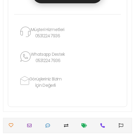
Müşteri Hizmetleri
05312247936
Whatsapp Destek
05312247936
Görüşleriniz Bizim
İçin Değerli