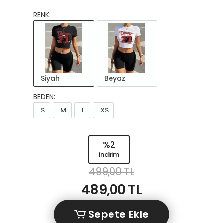
RENK:
Siyah
Beyaz
BEDEN:
S
M
L
XS
%2
indirim
499,00 TL
489,00 TL
Sepete Ekle