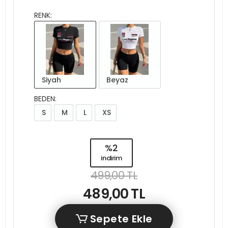
RENK:
Siyah
Beyaz
BEDEN:
S
M
L
XS
%2
indirim
499,00 TL
489,00 TL
Sepete Ekle