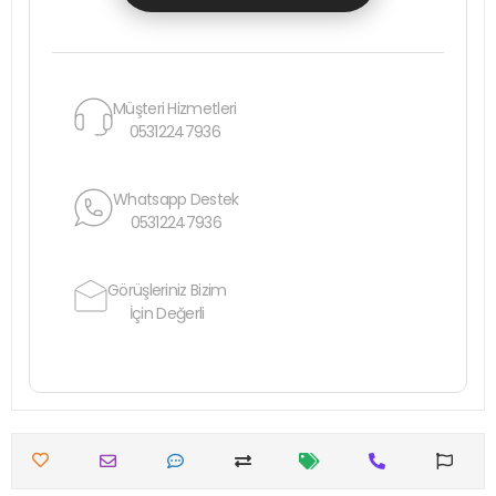
Müşteri Hizmetleri
05312247936
Whatsapp Destek
05312247936
Görüşleriniz Bizim
İçin Değerli