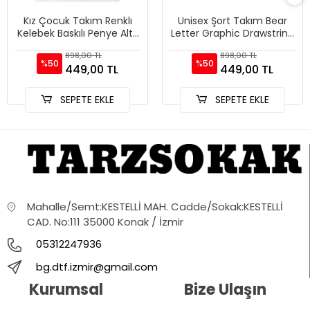
Kız Çocuk Takım Renklı
Unisex Şort Takım Bear
Kelebek Baskılı Penye Alt-
Letter Graphic Drawstring
üst Şort Tshirt Kombini
Waist
898,00 TL
898,00 TL
%50
%50
449,00 TL
449,00 TL
SEPETE EKLE
SEPETE EKLE
Mahalle/Semt:KESTELLİ MAH. Cadde/Sokak:KESTELLİ
CAD. No:111 35000 Konak / İzmir
05312247936
bg.dtf.izmir@gmail.com
Kurumsal
Bize Ulaşın