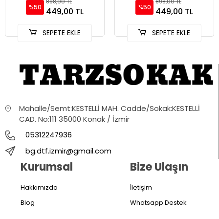
898,00 TL
898,00 TL
%50
%50
449,00 TL
449,00 TL
SEPETE EKLE
SEPETE EKLE
Mahalle/Semt:KESTELLİ MAH. Cadde/Sokak:KESTELLİ
CAD. No:111 35000 Konak / İzmir
05312247936
bg.dtf.izmir@gmail.com
Kurumsal
Bize Ulaşın
Hakkımızda
İletişim
Blog
Whatsapp Destek