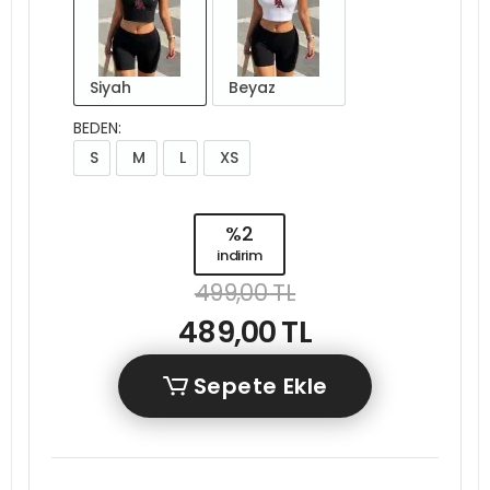
Siyah
Beyaz
BEDEN:
S
M
L
XS
%2
indirim
499,00 TL
489,00 TL
Sepete Ekle